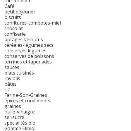
thé-infusion
Café
petit déjeuner
biscuits
confitures-compotes-miel
chocolat
confiserie
potages-veloutés
céréales-légumes secs
conserves légumes
conserves de poissons
terrines et tapenades
sauces
plats cuisinés
raviolis
pâtes
riz
Farine-Son-Graines
épices et condiments
graines
huile-vinaigre
sel-sucre
spécialités bio
Gamme Elibio