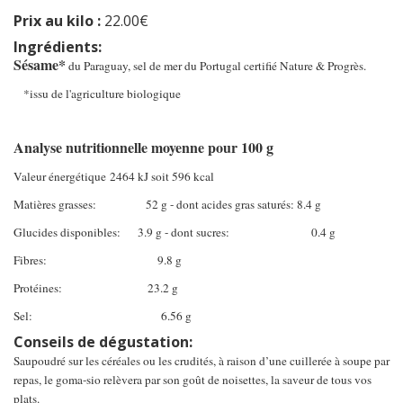
Prix au kilo :
22.00€
Ingrédients:
Sésame*
du Paraguay, sel de mer du Portugal certifié Nature & Progrès.
*issu de l'agriculture biologique
Analyse nutritionnelle moyenne pour 100 g
Valeur énergétique 2464 kJ soit 596 kcal
Matières grasses: 52 g - dont acides gras saturés: 8.4 g
Glucides disponibles: 3.9 g - dont sucres: 0.4 g
Fibres: 9.8 g
Protéines: 23.2 g
Sel: 6.56 g
Conseils de dégustation:
Saupoudré sur les céréales ou les crudités, à raison d’une cuillerée à soupe par
repas, le goma-sio relèvera par son goût de noisettes, la saveur de tous vos
plats.