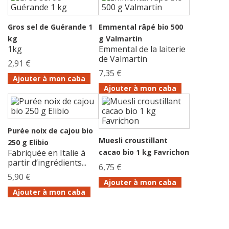
Gros sel de Guérande 1
Emmental râpé bio 500
kg
g Valmartin
1kg
Emmental de la laiterie
de Valmartin
2,91 €
7,35 €
Ajouter à mon caba
Ajouter à mon caba
Purée noix de cajou bio
Muesli croustillant
250 g Elibio
Fabriquée en Italie à
cacao bio 1 kg Favrichon
partir d’ingrédients...
6,75 €
5,90 €
Ajouter à mon caba
Ajouter à mon caba