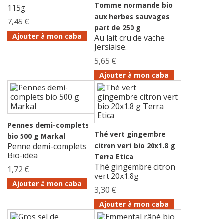
Tomme normande bio
115g
aux herbes sauvages
7,45 €
part de 250 g
Ajouter à mon caba
Au lait cru de vache
Jersiaise.
5,65 €
Ajouter à mon caba
Pennes demi-complets
Thé vert gingembre
bio 500 g Markal
Penne demi-complets
citron vert bio 20x1.8 g
Bio-idéa
Terra Etica
Thé gingembre citron
1,72 €
vert 20x1.8g
Ajouter à mon caba
3,30 €
Ajouter à mon caba