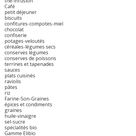
thé-infusion
Café
petit déjeuner
biscuits
confitures-compotes-miel
chocolat
confiserie
potages-veloutés
céréales-légumes secs
conserves légumes
conserves de poissons
terrines et tapenades
sauces
plats cuisinés
raviolis
pâtes
riz
Farine-Son-Graines
épices et condiments
graines
huile-vinaigre
sel-sucre
spécialités bio
Gamme Elibio