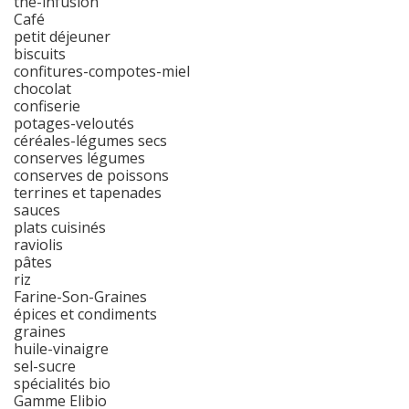
thé-infusion
Café
petit déjeuner
biscuits
confitures-compotes-miel
chocolat
confiserie
potages-veloutés
céréales-légumes secs
conserves légumes
conserves de poissons
terrines et tapenades
sauces
plats cuisinés
raviolis
pâtes
riz
Farine-Son-Graines
épices et condiments
graines
huile-vinaigre
sel-sucre
spécialités bio
Gamme Elibio