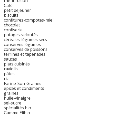
thé-infusion
Café
petit déjeuner
biscuits
confitures-compotes-miel
chocolat
confiserie
potages-veloutés
céréales-légumes secs
conserves légumes
conserves de poissons
terrines et tapenades
sauces
plats cuisinés
raviolis
pâtes
riz
Farine-Son-Graines
épices et condiments
graines
huile-vinaigre
sel-sucre
spécialités bio
Gamme Elibio