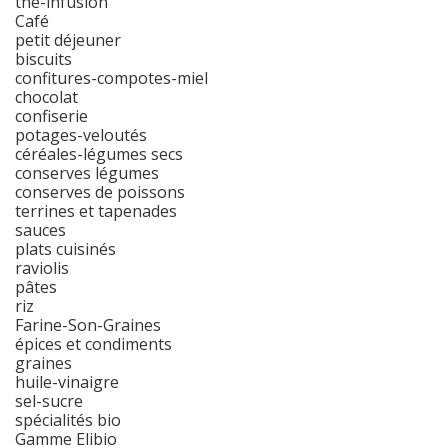
thé-infusion
Café
petit déjeuner
biscuits
confitures-compotes-miel
chocolat
confiserie
potages-veloutés
céréales-légumes secs
conserves légumes
conserves de poissons
terrines et tapenades
sauces
plats cuisinés
raviolis
pâtes
riz
Farine-Son-Graines
épices et condiments
graines
huile-vinaigre
sel-sucre
spécialités bio
Gamme Elibio