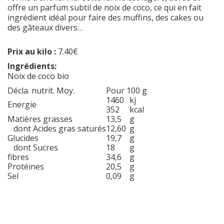
offre un parfum subtil de noix de coco, ce qui en fait
ingrédient idéal pour faire des muffins, des cakes ou
des gâteaux divers…
Prix au kilo :
7.40€
Ingrédients:
Noix de coco bio
Décla. nutrit. Moy.
Pour 100 g
1460
kj
Energie
352
kcal
Matières grasses
13,5
g
dont Acides gras saturés
12,60
g
Glucides
19,7
g
dont Sucres
18
g
fibres
34,6
g
Protéines
20,5
g
Sel
0,09
g