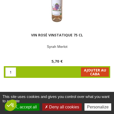
VIN ROSÉ VINSTATIQUE 75 CL
Syrah Merlot
5,70 €
AJOUTER AU
CABA
This site uses cookies and gives you control over what you want
Voir toutes les nouveautés
to activate
OK, accept all
Deny all cookies
Personalize
C'est frais et de saison