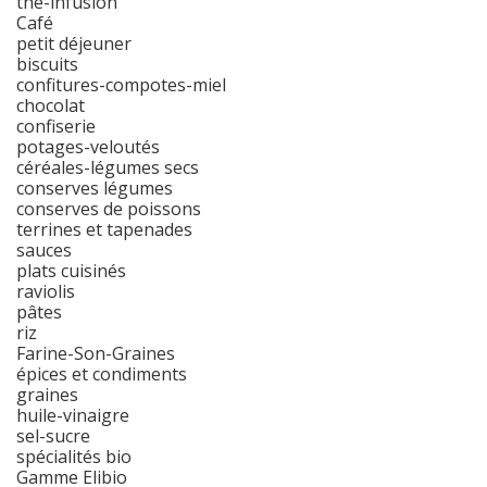
thé-infusion
Café
petit déjeuner
biscuits
confitures-compotes-miel
chocolat
confiserie
potages-veloutés
céréales-légumes secs
conserves légumes
conserves de poissons
terrines et tapenades
sauces
plats cuisinés
raviolis
pâtes
riz
Farine-Son-Graines
épices et condiments
graines
huile-vinaigre
sel-sucre
spécialités bio
Gamme Elibio