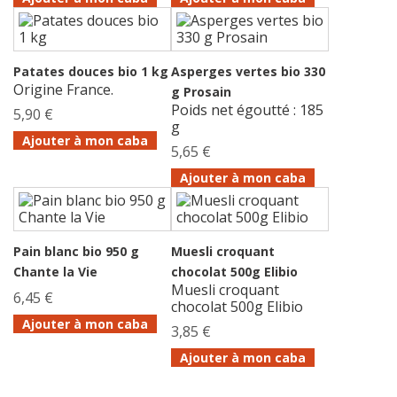
Patates douces bio 1 kg
Asperges vertes bio 330
Origine France.
g Prosain
Poids net égoutté : 185
5,90 €
g
Ajouter à mon caba
5,65 €
Ajouter à mon caba
Pain blanc bio 950 g
Muesli croquant
Chante la Vie
chocolat 500g Elibio
Muesli croquant
6,45 €
chocolat 500g Elibio
Ajouter à mon caba
3,85 €
Ajouter à mon caba