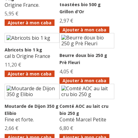
Origine France.
toastées bio 500 g
Grillon d'Or
5,95 €
2,97 €
Ajouter à mon caba
Ajouter à mon caba
Abricots bio 1 kg
Beurre doux bio 250 g
cal b Origine France
Prè Fleuri
11,20 €
4,05 €
Ajouter à mon caba
Ajouter à mon caba
Moutarde de Dijon 350 g
Comté AOC au lait cru
Elibio
bio 250 g
Fine et forte.
Comté Marcel Petite
2,66 €
6,80 €
Ajouter à mon caba
Ajouter à mon caba