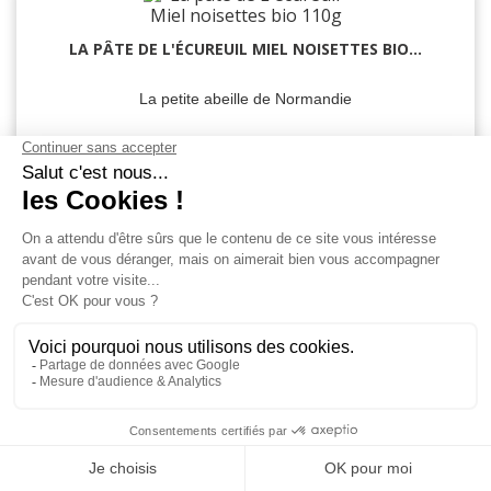
LA PÂTE DE L'ÉCUREUIL MIEL NOISETTES BIO...
La petite abeille de Normandie
4,80 €
AJOUTER AU
CABA
SIROP D'ÉRABLE BIO 250 ML
This site uses cookies and gives you control over what you want
100% sirop d'Érable
to activate
OK, accept all
Deny all cookies
Personalize
7,75 €