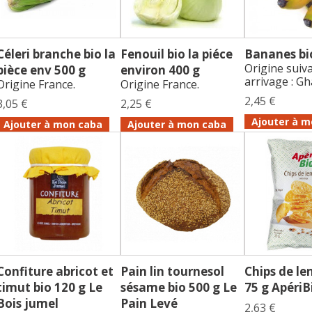
Céleri branche bio la
Fenouil bio la piéce
Bananes bi
Origine suiv
pièce env 500 g
environ 400 g
arrivage : Gh
Origine France.
Origine France.
2,45 €
3,05 €
2,25 €
Ajouter à m
Ajouter à mon caba
Ajouter à mon caba
Confiture abricot et
Pain lin tournesol
Chips de len
timut bio 120 g Le
sésame bio 500 g Le
75 g ApériB
Bois jumel
Pain Levé
2,63 €