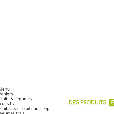
Menu
Paniers
Fruits & Légumes
fruits frais
Fruits secs - fruits au sirop
légumes frais