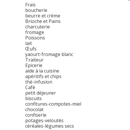
Frais
boucherie
beurre et crème
Brioche et Pains
charcuterie
fromage
Poissons
lait
Œufs
yaourt-fromage blanc
Traiteur
Epicerie
aide à la cuisine
apéritifs et chips
thé-infusion
Café
petit déjeuner
biscuits
confitures-compotes-miel
chocolat
confiserie
potages-veloutés
céréales-légumes secs