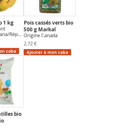
o 1 kg
Pois cassés verts bio
ant
500 g Markal
ana/Rép....
Origine Canada
2,72 €
on caba
Ajouter à mon caba
tilles bio
io