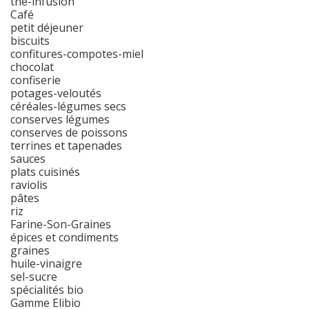
thé-infusion
Café
petit déjeuner
biscuits
confitures-compotes-miel
chocolat
confiserie
potages-veloutés
céréales-légumes secs
conserves légumes
conserves de poissons
terrines et tapenades
sauces
plats cuisinés
raviolis
pâtes
riz
Farine-Son-Graines
épices et condiments
graines
huile-vinaigre
sel-sucre
spécialités bio
Gamme Elibio