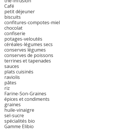
thé-infusion
Café
petit déjeuner
biscuits
confitures-compotes-miel
chocolat
confiserie
potages-veloutés
céréales-légumes secs
conserves légumes
conserves de poissons
terrines et tapenades
sauces
plats cuisinés
raviolis
pâtes
riz
Farine-Son-Graines
épices et condiments
graines
huile-vinaigre
sel-sucre
spécialités bio
Gamme Elibio