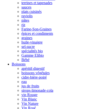
terrines et tapenades
sauces
plats cuisinés
raviolis
pâtes
riz
Farine-Son-Graines
épices et condiments
graines
huile-vinaigre
sel-sucre
spécialités bio
Gamme Elibio
Bébé
Boissons
apéritif-digestif
boissons végétales
cidre-bière-poiré
eau
jus de fruits
sirops-limonade-cola
vin Rouge
Vin Blanc
Vin Nature
Vin Rosé