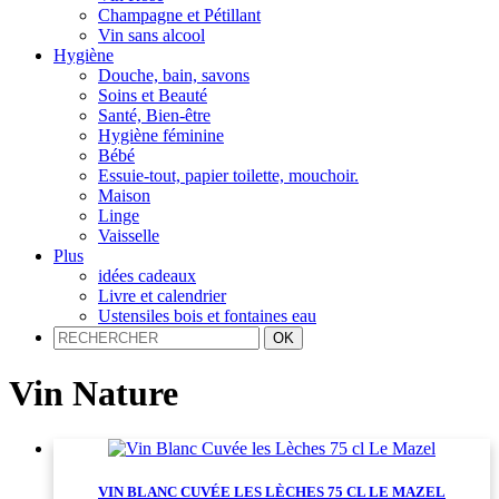
Champagne et Pétillant
Vin sans alcool
Hygiène
Douche, bain, savons
Soins et Beauté
Santé, Bien-être
Hygiène féminine
Bébé
Essuie-tout, papier toilette, mouchoir.
Maison
Linge
Vaisselle
Plus
idées cadeaux
Livre et calendrier
Ustensiles bois et fontaines eau
Vin Nature
VIN BLANC CUVÉE LES LÈCHES 75 CL LE MAZEL