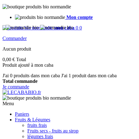
Mon compte
mon caba
0
0
Commander
Aucun produit
0,00 €
Total
Produit ajouté à mon caba
J'ai
0
produits dans mon caba
J'ai 1 produit dans mon caba
Total commande
Je commande
Menu
Paniers
Fruits & Légumes
fruits frais
Fruits secs - fruits au sirop
légumes frais