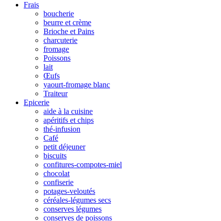
Frais
boucherie
beurre et crème
Brioche et Pains
charcuterie
fromage
Poissons
lait
Œufs
yaourt-fromage blanc
Traiteur
Epicerie
aide à la cuisine
apéritifs et chips
thé-infusion
Café
petit déjeuner
biscuits
confitures-compotes-miel
chocolat
confiserie
potages-veloutés
céréales-légumes secs
conserves légumes
conserves de poissons