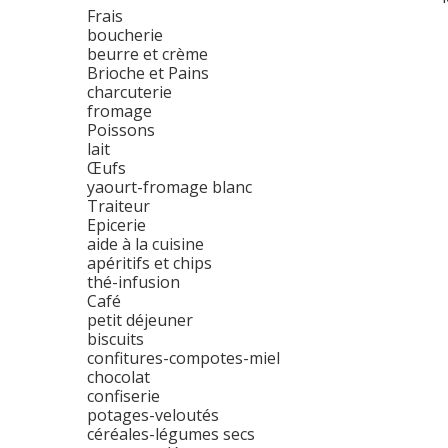
Frais
boucherie
beurre et crème
Brioche et Pains
charcuterie
fromage
Poissons
lait
Œufs
yaourt-fromage blanc
Traiteur
Epicerie
aide à la cuisine
apéritifs et chips
thé-infusion
Café
petit déjeuner
biscuits
confitures-compotes-miel
chocolat
confiserie
potages-veloutés
céréales-légumes secs