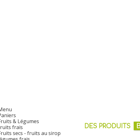
Menu
Paniers
Fruits & Légumes
fruits frais
Fruits secs - fruits au sirop
légumes frais