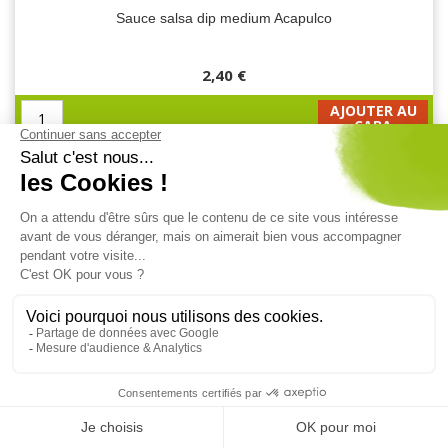
Sauce salsa dip medium Acapulco
2,40 €
AJOUTER AU
CABA
TARTINADE AUBERGINE CURRY BIO 100 G MAMIE BIO
Tartinade aubergine curry bio 100 g Mamie Bio
2,95 €
AJOUTER AU
CABA