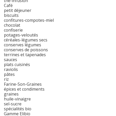
thé-infusion
Café
petit déjeuner
biscuits
confitures-compotes-miel
chocolat
confiserie
potages-veloutés
céréales-légumes secs
conserves légumes
conserves de poissons
terrines et tapenades
sauces
plats cuisinés
raviolis
pâtes
riz
Farine-Son-Graines
épices et condiments
graines
huile-vinaigre
sel-sucre
spécialités bio
Gamme Elibio