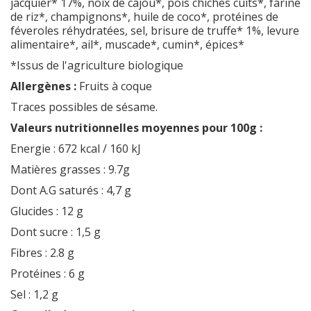
jacquier* 17%, noix de cajou*, pois chiches cuits*, farine
de riz*, champignons*, huile de coco*, protéines de
féveroles réhydratées, sel, brisure de truffe* 1%, levure
alimentaire*, ail*, muscade*, cumin*, épices*
*Issus de l'agriculture biologique
Allergènes :
Fruits à coque
Traces possibles de sésame.
Valeurs nutritionnelles moyennes pour 100g :
Energie : 672 kcal / 160 kJ
Matières grasses : 9.7g
Dont A.G saturés : 4,7 g
Glucides : 12 g
Dont sucre : 1,5 g
Fibres : 2.8 g
Protéines : 6 g
Sel : 1,2 g