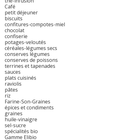
thé-infusion
Café
petit déjeuner
biscuits
confitures-compotes-miel
chocolat
confiserie
potages-veloutés
céréales-légumes secs
conserves légumes
conserves de poissons
terrines et tapenades
sauces
plats cuisinés
raviolis
pâtes
riz
Farine-Son-Graines
épices et condiments
graines
huile-vinaigre
sel-sucre
spécialités bio
Gamme Elibio