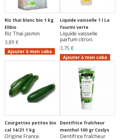
Riz thai blanc bio 1 kg
Liquide vaisselle 1 l La
Elibio
fourmi verte
Riz Thaï jasmin
Liquide vaisselle
parfum citron.
3,89 €
3,75 €
Ajouter à mon caba
Ajouter à mon caba
Courgettes petites bio
Dentifrice fraîcheur
cal 14/21 1 kg
menthol 100 gr Coslys
Origine France.
Dentifrice fraîcheur