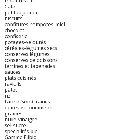
thé-infusion
Café
petit déjeuner
biscuits
confitures-compotes-miel
chocolat
confiserie
potages-veloutés
céréales-légumes secs
conserves légumes
conserves de poissons
terrines et tapenades
sauces
plats cuisinés
raviolis
pâtes
riz
Farine-Son-Graines
épices et condiments
graines
huile-vinaigre
sel-sucre
spécialités bio
Gamme Elibio