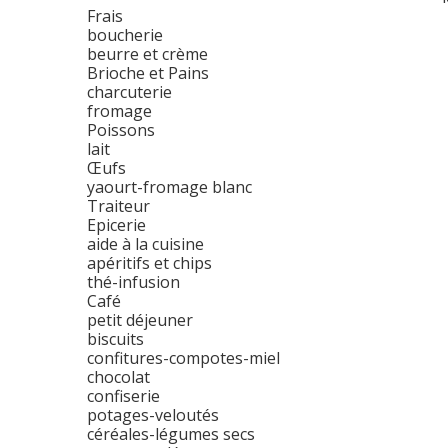
Frais
boucherie
beurre et crème
Brioche et Pains
charcuterie
fromage
Poissons
lait
Œufs
yaourt-fromage blanc
Traiteur
Epicerie
aide à la cuisine
apéritifs et chips
thé-infusion
Café
petit déjeuner
biscuits
confitures-compotes-miel
chocolat
confiserie
potages-veloutés
céréales-légumes secs