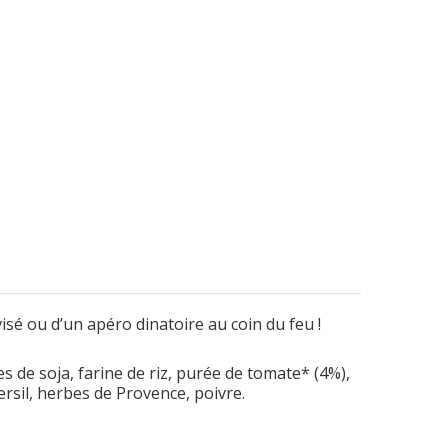
sé ou d’un apéro dinatoire au coin du feu !
es de soja
, farine de riz
, purée de tomate* (4%),
ersil
, herbes de Provence
, poivre
.