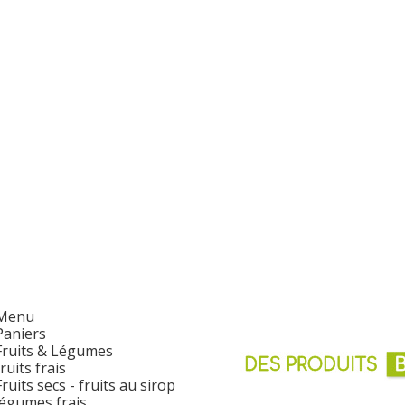
Menu
Paniers
Fruits & Légumes
fruits frais
Fruits secs - fruits au sirop
légumes frais