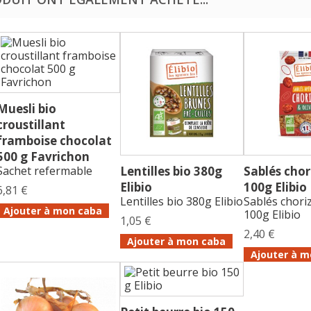
Muesli bio
croustillant
framboise chocolat
500 g Favrichon
Sachet refermable
Lentilles bio 380g
Sablés chor
Elibio
100g Elibio
6,81 €
Lentilles bio 380g Elibio
Sablés choriz
Ajouter à mon caba
100g Elibio
1,05 €
2,40 €
Ajouter à mon caba
Ajouter à m