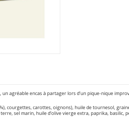
, un agréable encas à partager lors d’un pique-nique improvi
%), courgettes
, carottes
, oignons
), huile de tournesol
, grain
 terre
, sel marin, huile d’olive vierge extra
, paprika
, basilic
, p