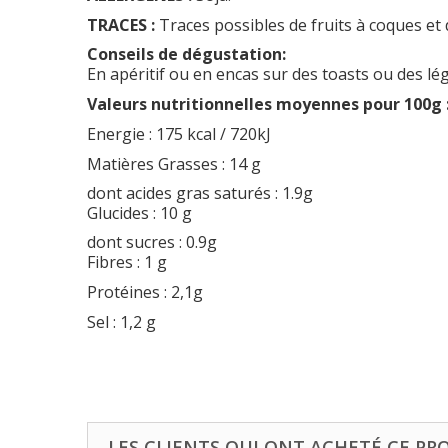
TRACES :
Traces possibles de fruits à coques et
Conseils de dégustation:
En apéritif ou en encas sur des toasts ou des lé
Valeurs nutritionnelles moyennes pour 100g 
Energie : 175 kcal / 720kJ
Matières Grasses : 14 g
dont acides gras saturés : 1.9g
Glucides : 10 g
dont sucres : 0.9g
Fibres : 1 g
Protéines : 2,1g
Sel : 1,2 g
LES CLIENTS QUI ONT ACHETÉ CE PR