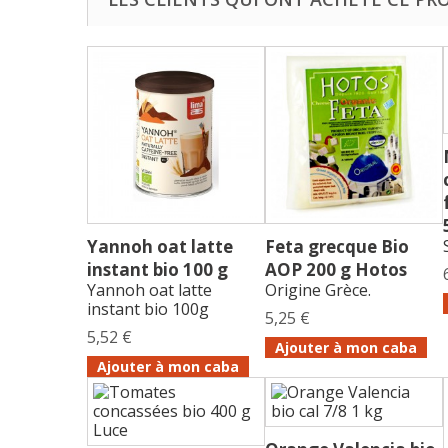
Yannoh oat latte
Feta grecque Bio
instant bio 100 g
AOP 200 g Hotos
Yannoh oat latte
Origine Grèce.
instant bio 100g
5,25 €
5,52 €
Ajouter à mon caba
Ajouter à mon caba