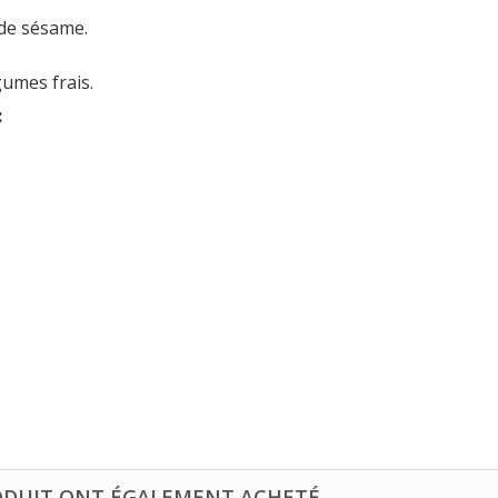
 de sésame.
gumes frais.
:
ODUIT ONT ÉGALEMENT ACHETÉ...