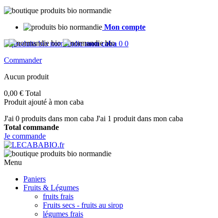
Mon compte
mon caba
0
0
Commander
Aucun produit
0,00 €
Total
Produit ajouté à mon caba
J'ai
0
produits dans mon caba
J'ai 1 produit dans mon caba
Total commande
Je commande
Menu
Paniers
Fruits & Légumes
fruits frais
Fruits secs - fruits au sirop
légumes frais