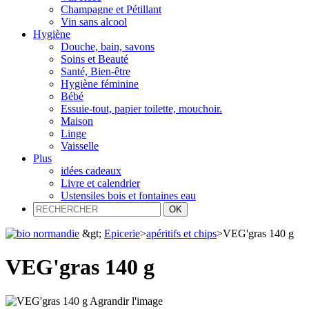
Champagne et Pétillant
Vin sans alcool
Hygiène
Douche, bain, savons
Soins et Beauté
Santé, Bien-être
Hygiène féminine
Bébé
Essuie-tout, papier toilette, mouchoir.
Maison
Linge
Vaisselle
Plus
idées cadeaux
Livre et calendrier
Ustensiles bois et fontaines eau
&gt;
Epicerie
>
apéritifs et chips
>
VEG'gras 140 g
VEG'gras 140 g
Agrandir l'image