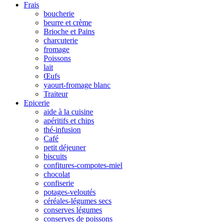
Frais
boucherie
beurre et crème
Brioche et Pains
charcuterie
fromage
Poissons
lait
Œufs
yaourt-fromage blanc
Traiteur
Epicerie
aide à la cuisine
apéritifs et chips
thé-infusion
Café
petit déjeuner
biscuits
confitures-compotes-miel
chocolat
confiserie
potages-veloutés
céréales-légumes secs
conserves légumes
conserves de poissons