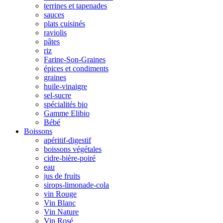
terrines et tapenades
sauces
plats cuisinés
raviolis
pâtes
riz
Farine-Son-Graines
épices et condiments
graines
huile-vinaigre
sel-sucre
spécialités bio
Gamme Elibio
Bébé
Boissons
apéritif-digestif
boissons végétales
cidre-bière-poiré
eau
jus de fruits
sirops-limonade-cola
vin Rouge
Vin Blanc
Vin Nature
Vin Rosé