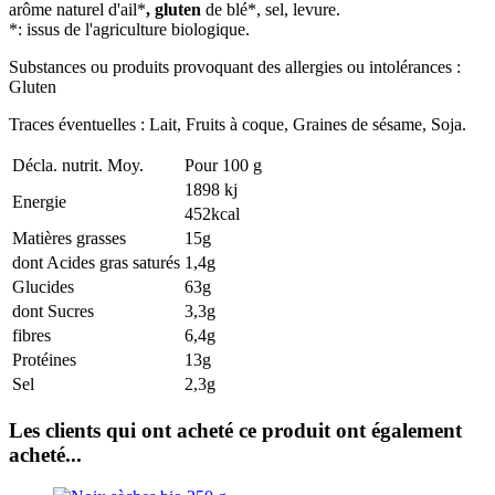
arôme naturel d'ail*
,
gluten
de
blé*,
sel, levure.
*: issus de l'agriculture biologique.
Substances ou produits provoquant des allergies ou intolérances :
Gluten
Traces éventuelles :
Lait, Fruits à coque, Graines de sésame, Soja.
Décla. nutrit. Moy.
Pour 100 g
1898 kj
Energie
452kcal
Matières grasses
15g
dont Acides gras saturés
1,4g
Glucides
63g
dont Sucres
3,3g
fibres
6,4g
Protéines
13g
Sel
2,3g
Les clients qui ont acheté ce produit ont également
acheté...