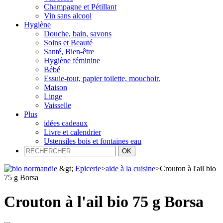
Champagne et Pétillant
Vin sans alcool
Hygiène
Douche, bain, savons
Soins et Beauté
Santé, Bien-être
Hygiène féminine
Bébé
Essuie-tout, papier toilette, mouchoir.
Maison
Linge
Vaisselle
Plus
idées cadeaux
Livre et calendrier
Ustensiles bois et fontaines eau
&gt;
Epicerie
>
aide à la cuisine
>
Crouton à l'ail bio
75 g Borsa
Crouton à l'ail bio 75 g Borsa