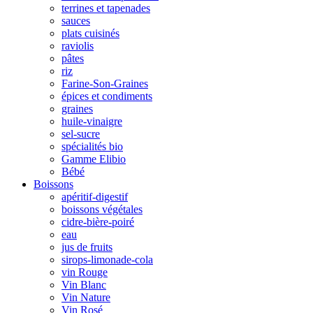
terrines et tapenades
sauces
plats cuisinés
raviolis
pâtes
riz
Farine-Son-Graines
épices et condiments
graines
huile-vinaigre
sel-sucre
spécialités bio
Gamme Elibio
Bébé
Boissons
apéritif-digestif
boissons végétales
cidre-bière-poiré
eau
jus de fruits
sirops-limonade-cola
vin Rouge
Vin Blanc
Vin Nature
Vin Rosé