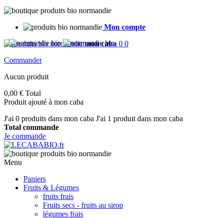
Mon compte
mon caba
0
0
Commander
Aucun produit
0,00 €
Total
Produit ajouté à mon caba
J'ai
0
produits dans mon caba
J'ai 1 produit dans mon caba
Total commande
Je commande
Menu
Paniers
Fruits & Légumes
fruits frais
Fruits secs - fruits au sirop
légumes frais