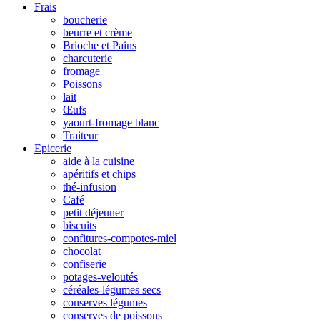
Frais
boucherie
beurre et crème
Brioche et Pains
charcuterie
fromage
Poissons
lait
Œufs
yaourt-fromage blanc
Traiteur
Epicerie
aide à la cuisine
apéritifs et chips
thé-infusion
Café
petit déjeuner
biscuits
confitures-compotes-miel
chocolat
confiserie
potages-veloutés
céréales-légumes secs
conserves légumes
conserves de poissons