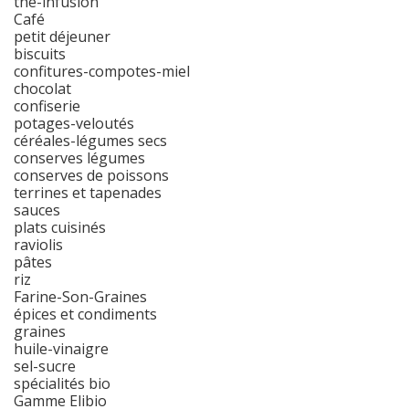
thé-infusion
Café
petit déjeuner
biscuits
confitures-compotes-miel
chocolat
confiserie
potages-veloutés
céréales-légumes secs
conserves légumes
conserves de poissons
terrines et tapenades
sauces
plats cuisinés
raviolis
pâtes
riz
Farine-Son-Graines
épices et condiments
graines
huile-vinaigre
sel-sucre
spécialités bio
Gamme Elibio