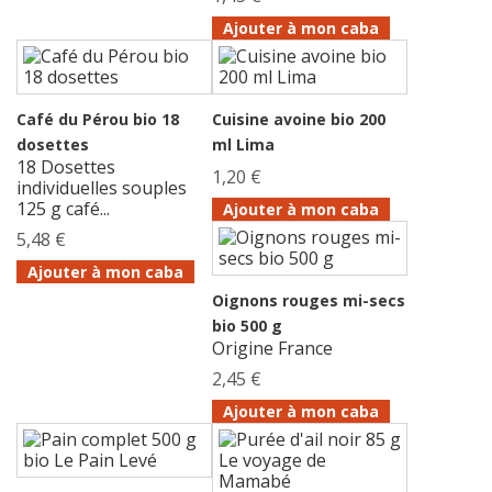
Ajouter à mon caba
Café du Pérou bio 18
Cuisine avoine bio 200
dosettes
ml Lima
18 Dosettes
1,20 €
individuelles souples
125 g café...
Ajouter à mon caba
5,48 €
Ajouter à mon caba
Oignons rouges mi-secs
bio 500 g
Origine France
2,45 €
Ajouter à mon caba