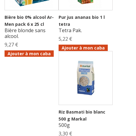
Bière bio 0% alcool Ar-
Pur jus ananas bio 1 l
Men pack 6 x 25 cl
tetra
Bière blonde sans
Tetra Pak.
alcool.
5,22 €
9,27 €
Ajouter à mon caba
Ajouter à mon caba
Riz Basmati bio blanc
500 g Markal
500g
3,30 €