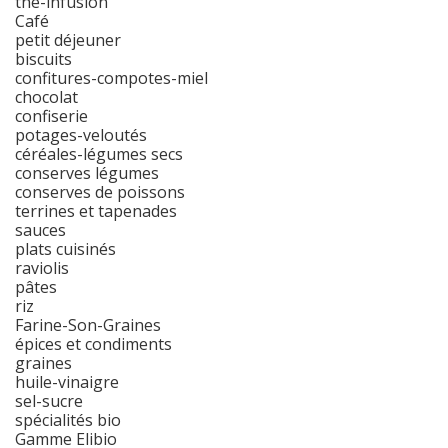
thé-infusion
Café
petit déjeuner
biscuits
confitures-compotes-miel
chocolat
confiserie
potages-veloutés
céréales-légumes secs
conserves légumes
conserves de poissons
terrines et tapenades
sauces
plats cuisinés
raviolis
pâtes
riz
Farine-Son-Graines
épices et condiments
graines
huile-vinaigre
sel-sucre
spécialités bio
Gamme Elibio