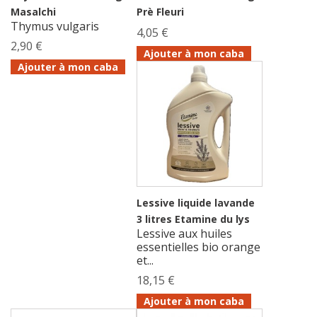
Masalchi
Prè Fleuri
Thymus vulgaris
4,05 €
2,90 €
Ajouter à mon caba
Ajouter à mon caba
Lessive liquide lavande
3 litres Etamine du lys
Lessive aux huiles
essentielles bio orange
et...
18,15 €
Ajouter à mon caba