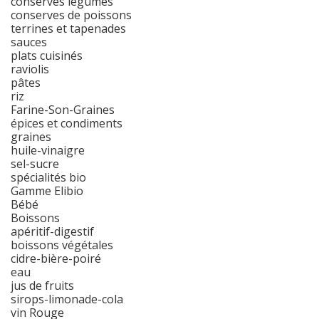
conserves légumes
conserves de poissons
terrines et tapenades
sauces
plats cuisinés
raviolis
pâtes
riz
Farine-Son-Graines
épices et condiments
graines
huile-vinaigre
sel-sucre
spécialités bio
Gamme Elibio
Bébé
Boissons
apéritif-digestif
boissons végétales
cidre-bière-poiré
eau
jus de fruits
sirops-limonade-cola
vin Rouge