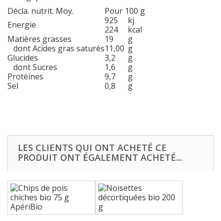
Décla. nutrit. Moy.
Pour 100 g
925
kj
Energie
224
kcal
Matières grasses
19
g
dont Acides gras saturés
11,00
g
Glucides
3,2
g
dont Sucres
1,6
g
Protéines
9,7
g
Sel
0,8
g
LES CLIENTS QUI ONT ACHETÉ CE
PRODUIT ONT ÉGALEMENT ACHETÉ...