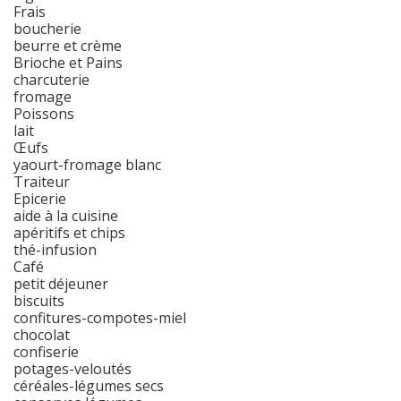
Frais
boucherie
beurre et crème
Brioche et Pains
charcuterie
fromage
Poissons
lait
Œufs
yaourt-fromage blanc
Traiteur
Epicerie
aide à la cuisine
apéritifs et chips
thé-infusion
Café
petit déjeuner
biscuits
confitures-compotes-miel
chocolat
confiserie
potages-veloutés
céréales-légumes secs