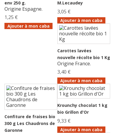
env 250 g.
M.Lecaudey
Origine Espagne.
3,05 €
1,25 €
Ajouter à mon caba
Ajouter à mon caba
Carottes lavées
nouvelle récolte bio 1 Kg
Origine France.
3,40 €
Ajouter à mon caba
Krounchy chocolat 1 kg
bio Grillon d'Or
Confiture de fraises bio
9,33 €
300 g Les Chaudrons de
Ajouter à mon caba
Garonne