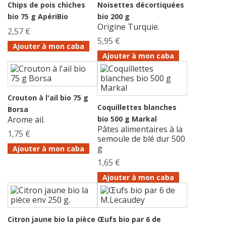
Chips de pois chiches
Noisettes décortiquées
bio 75 g ApériBio
bio 200 g
Origine Turquie.
2,57 €
5,95 €
Ajouter à mon caba
Ajouter à mon caba
Crouton à l'ail bio 75 g
Coquillettes blanches
Borsa
Arome ail.
bio 500 g Markal
Pâtes alimentaires à la
1,75 €
semoule de blé dur 500
g
Ajouter à mon caba
1,65 €
Ajouter à mon caba
Citron jaune bio la pièce
Œufs bio par 6 de