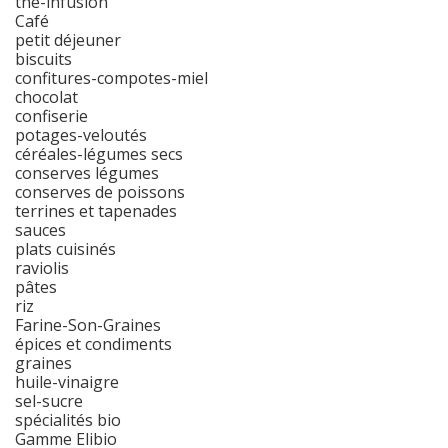
thé-infusion
Café
petit déjeuner
biscuits
confitures-compotes-miel
chocolat
confiserie
potages-veloutés
céréales-légumes secs
conserves légumes
conserves de poissons
terrines et tapenades
sauces
plats cuisinés
raviolis
pâtes
riz
Farine-Son-Graines
épices et condiments
graines
huile-vinaigre
sel-sucre
spécialités bio
Gamme Elibio