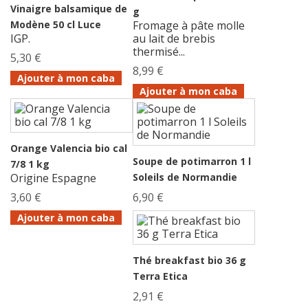
Vinaigre balsamique de
g
Modène 50 cl Luce
Fromage à pâte molle
IGP.
au lait de brebis
thermisé...
5,30 €
8,99 €
Ajouter à mon caba
Ajouter à mon caba
Orange Valencia bio cal
Soupe de potimarron 1 l
7/8 1 kg
Origine Espagne
Soleils de Normandie
3,60 €
6,90 €
Ajouter à mon caba
Thé breakfast bio 36 g
Terra Etica
2,91 €