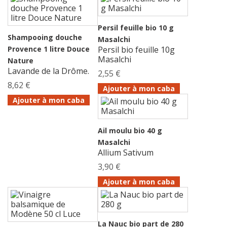
Persil feuille bio 10 g
Shampooing douche
Masalchi
Provence 1 litre Douce
Persil bio feuille 10g
Masalchi
Nature
Lavande de la Drôme.
2,55 €
8,62 €
Ajouter à mon caba
Ajouter à mon caba
Ail moulu bio 40 g
Masalchi
Allium Sativum
3,90 €
Ajouter à mon caba
La Nauc bio part de 280