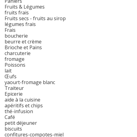
Paniers
Fruits & Légumes
fruits frais
Fruits secs - fruits au sirop
légumes frais
Frais
boucherie
beurre et crème
Brioche et Pains
charcuterie
fromage
Poissons
lait
Œufs
yaourt-fromage blanc
Traiteur
Epicerie
aide à la cuisine
apéritifs et chips
thé-infusion
Café
petit déjeuner
biscuits
confitures-compotes-miel