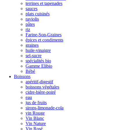
terrines et tapenades
sauces
plats cuisinés
raviolis
pâtes
riz
Farine-Son-Graines
épices et condiments
graines
huile-vinaigre
sel-sucre
spécialités bio
Gamme Elibio
Bébé
Boissons
apéritif-digestif
boissons végétales
cidre-bière-poiré
eau
jus de fruits
sirops-limonade-cola
vin Rouge
Vin Blanc
Vin Nature
Vin Rosé