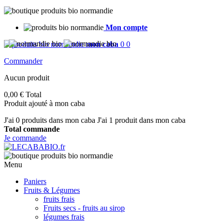
Mon compte
mon caba
0
0
Commander
Aucun produit
0,00 €
Total
Produit ajouté à mon caba
J'ai
0
produits dans mon caba
J'ai 1 produit dans mon caba
Total commande
Je commande
Menu
Paniers
Fruits & Légumes
fruits frais
Fruits secs - fruits au sirop
légumes frais