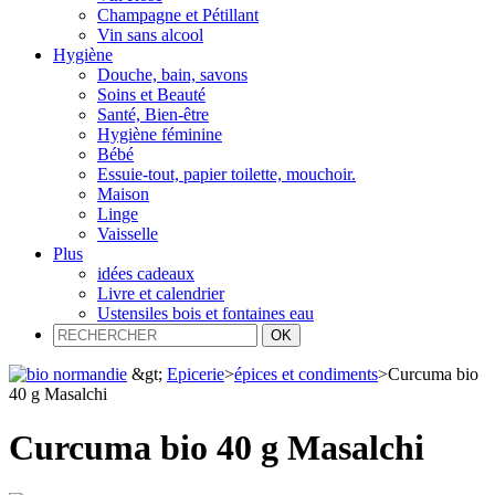
Champagne et Pétillant
Vin sans alcool
Hygiène
Douche, bain, savons
Soins et Beauté
Santé, Bien-être
Hygiène féminine
Bébé
Essuie-tout, papier toilette, mouchoir.
Maison
Linge
Vaisselle
Plus
idées cadeaux
Livre et calendrier
Ustensiles bois et fontaines eau
&gt;
Epicerie
>
épices et condiments
>
Curcuma bio
40 g Masalchi
Curcuma bio 40 g Masalchi