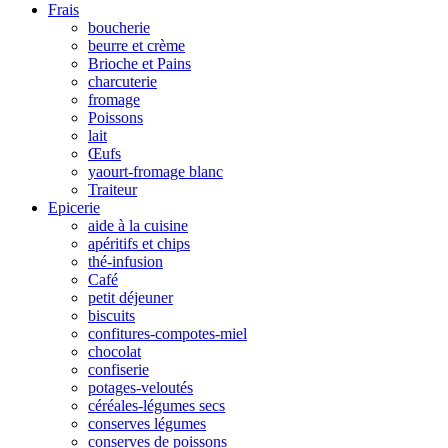
Frais
boucherie
beurre et crème
Brioche et Pains
charcuterie
fromage
Poissons
lait
Œufs
yaourt-fromage blanc
Traiteur
Epicerie
aide à la cuisine
apéritifs et chips
thé-infusion
Café
petit déjeuner
biscuits
confitures-compotes-miel
chocolat
confiserie
potages-veloutés
céréales-légumes secs
conserves légumes
conserves de poissons