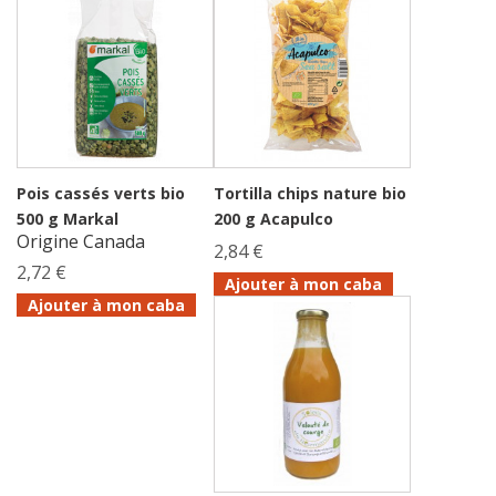
Pois cassés verts bio
Tortilla chips nature bio
500 g Markal
200 g Acapulco
Origine Canada
2,84 €
2,72 €
Ajouter à mon caba
Ajouter à mon caba