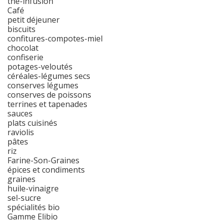
thé-infusion
Café
petit déjeuner
biscuits
confitures-compotes-miel
chocolat
confiserie
potages-veloutés
céréales-légumes secs
conserves légumes
conserves de poissons
terrines et tapenades
sauces
plats cuisinés
raviolis
pâtes
riz
Farine-Son-Graines
épices et condiments
graines
huile-vinaigre
sel-sucre
spécialités bio
Gamme Elibio