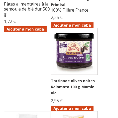
Pâtes alimentaires à la
Priméal
semoule de blé dur 500
100% Filière France
g
2,25 €
1,72 €
Ajouter à mon caba
Ajouter à mon caba
Tartinade olives noires
Kalamata 100 g Mamie
Bio
2,95 €
Ajouter à mon caba