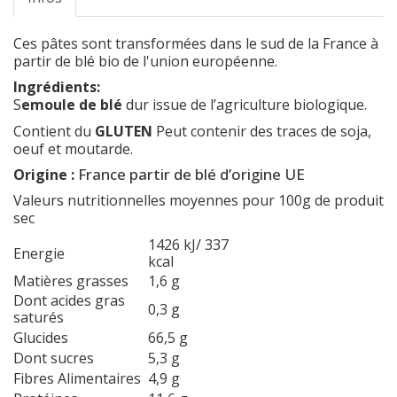
Ces pâtes sont transformées dans le sud de la France à
partir de blé bio de l'union européenne.
Ingrédients:
S
emoule de blé
dur issue de l’agriculture biologique.
Contient du
GLUTEN
Peut contenir des traces de soja,
oeuf et moutarde.
France partir de blé d’origine UE
Origine :
Valeurs nutritionnelles moyennes pour 100g de produit
sec
1426 kJ/ 337
Energie
kcal
Matières grasses
1,6 g
Dont acides gras
0,3 g
saturés
Glucides
66,5 g
Dont sucres
5,3 g
Fibres Alimentaires
4,9 g