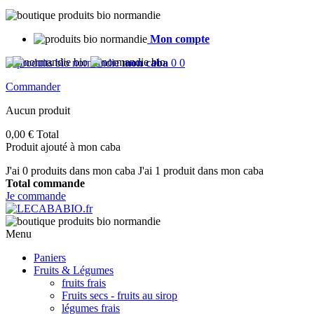
Mon compte
mon caba
0
0
Commander
Aucun produit
0,00 €
Total
Produit ajouté à mon caba
J'ai
0
produits dans mon caba
J'ai 1 produit dans mon caba
Total commande
Je commande
Menu
Paniers
Fruits & Légumes
fruits frais
Fruits secs - fruits au sirop
légumes frais