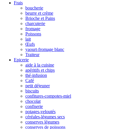
Frais
boucherie
beurre et crème
Brioche et Pains
charcuterie
fromage
Poissons
lait
Œufs
yaourt-fromage blanc
Traiteur
Epicerie
aide à la cuisine
apéritifs et chips
thé-infusion
Café
petit déjeuner
biscuits
confitures-compotes-miel
chocolat
confiserie
potages-veloutés
céréales-légumes secs
conserves légumes
conserves de poissons