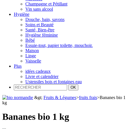
Champagne et Pétillant
Vin sans alcool
Hygiène
Douche, bain, savons
Soins et Beauté
Santé, Bien-être
Hygiène féminine
Bébé
Essuie-tout, papier toilette, mouchoir.
Maison
Linge
Vaisselle
Plus
idées cadeaux
Livre et calendrier
Ustensiles bois et fontaines eau
&gt;
Fruits & Légumes
>
fruits frais
>
Bananes bio 1
kg
Bananes bio 1 kg