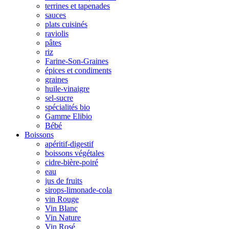
terrines et tapenades
sauces
plats cuisinés
raviolis
pâtes
riz
Farine-Son-Graines
épices et condiments
graines
huile-vinaigre
sel-sucre
spécialités bio
Gamme Elibio
Bébé
Boissons
apéritif-digestif
boissons végétales
cidre-bière-poiré
eau
jus de fruits
sirops-limonade-cola
vin Rouge
Vin Blanc
Vin Nature
Vin Rosé