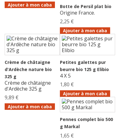
Ajouter à mon caba
Botte de Persil plat bio
Origine France.
2,25 €
Ajouter à mon caba
Crème de châtaigne
Petites galettes pur
d'Ardèche nature bio
beurre bio 125 g Elibio
4 X 5
325 g
Crème de châtaigne
1,80 €
d'Ardèche 325 g
Ajouter à mon caba
9,89 €
Ajouter à mon caba
Pennes complet bio 500
g Markal
1,65 €