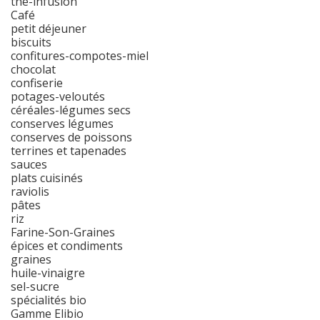
thé-infusion
Café
petit déjeuner
biscuits
confitures-compotes-miel
chocolat
confiserie
potages-veloutés
céréales-légumes secs
conserves légumes
conserves de poissons
terrines et tapenades
sauces
plats cuisinés
raviolis
pâtes
riz
Farine-Son-Graines
épices et condiments
graines
huile-vinaigre
sel-sucre
spécialités bio
Gamme Elibio