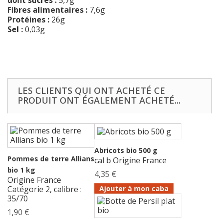
dont sucres :
5,7g
Fibres alimentaires :
7,6g
Protéines :
26g
Sel :
0,03g
LES CLIENTS QUI ONT ACHETÉ CE
PRODUIT ONT ÉGALEMENT ACHETÉ...
Abricots bio 500 g
Pommes de terre Allians
cal b Origine France
bio 1 kg
4,35 €
Origine France
Ajouter à mon caba
Catégorie 2, calibre :
35/70
1,90 €