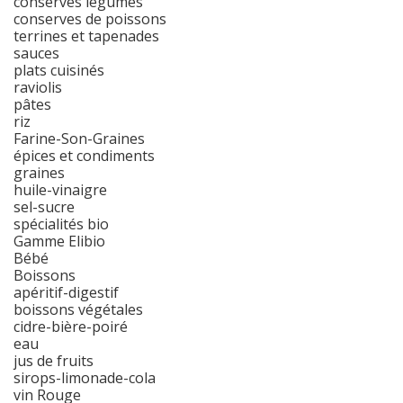
conserves légumes
conserves de poissons
terrines et tapenades
sauces
plats cuisinés
raviolis
pâtes
riz
Farine-Son-Graines
épices et condiments
graines
huile-vinaigre
sel-sucre
spécialités bio
Gamme Elibio
Bébé
Boissons
apéritif-digestif
boissons végétales
cidre-bière-poiré
eau
jus de fruits
sirops-limonade-cola
vin Rouge