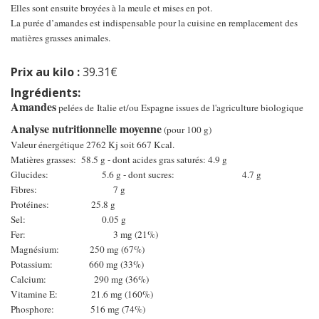
Elles sont ensuite broyées à la meule et mises en pot.
La purée d’amandes est indispensable pour la cuisine en remplacement des
matières grasses animales.
Prix au kilo :
39.31€
Ingrédients:
Amandes
pelées de Italie et/ou Espagne issues de l'agriculture biologique
Analyse nutritionnelle moyenne
(pour 100 g)
Valeur énergétique 2762 Kj soit 667 Kcal.
Matières grasses: 58.5 g - dont acides gras saturés: 4.9 g
Glucides: 5.6 g - dont sucres: 4.7 g
Fibres: 7 g
Protéines: 25.8 g
Sel: 0.05 g
Fer: 3 mg (21%)
Magnésium: 250 mg (67%)
Potassium: 660 mg (33%)
Calcium: 290 mg (36%)
Vitamine E: 21.6 mg (160%)
Phosphore: 516 mg (74%)