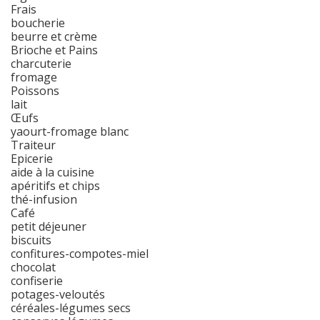
Frais
boucherie
beurre et crème
Brioche et Pains
charcuterie
fromage
Poissons
lait
Œufs
yaourt-fromage blanc
Traiteur
Epicerie
aide à la cuisine
apéritifs et chips
thé-infusion
Café
petit déjeuner
biscuits
confitures-compotes-miel
chocolat
confiserie
potages-veloutés
céréales-légumes secs