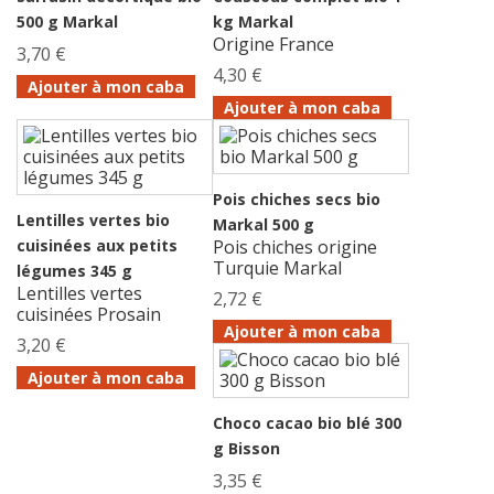
500 g Markal
kg Markal
Origine France
3,70 €
4,30 €
Ajouter à mon caba
Ajouter à mon caba
Pois chiches secs bio
Lentilles vertes bio
Markal 500 g
cuisinées aux petits
Pois chiches origine
Turquie Markal
légumes 345 g
Lentilles vertes
2,72 €
cuisinées Prosain
Ajouter à mon caba
3,20 €
Ajouter à mon caba
Choco cacao bio blé 300
g Bisson
3,35 €