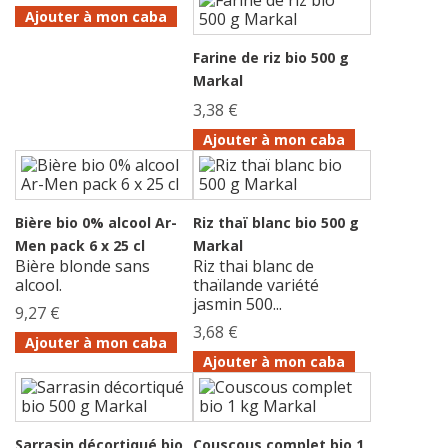
Ajouter à mon caba
Farine de riz bio 500 g
Markal
3,38 €
Ajouter à mon caba
Bière bio 0% alcool Ar-
Riz thaï blanc bio 500 g
Men pack 6 x 25 cl
Markal
Bière blonde sans
Riz thai blanc de
alcool.
thaïlande variété
jasmin 500...
9,27 €
3,68 €
Ajouter à mon caba
Ajouter à mon caba
Sarrasin décortiqué bio
Couscous complet bio 1