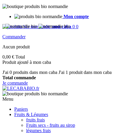
Mon compte
mon caba
0
0
Commander
Aucun produit
0,00 €
Total
Produit ajouté à mon caba
J'ai
0
produits dans mon caba
J'ai 1 produit dans mon caba
Total commande
Je commande
Menu
Paniers
Fruits & Légumes
fruits frais
Fruits secs - fruits au sirop
légumes frais