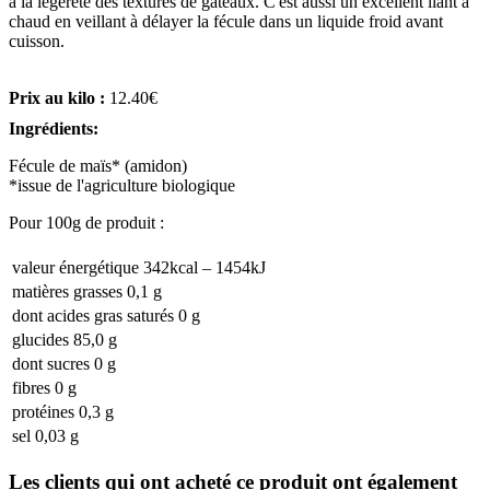
à la légèreté des textures de gâteaux. C'est aussi un excellent liant à
chaud en veillant à délayer la fécule dans un liquide froid avant
cuisson.
Prix au kilo :
12.40€
Ingrédients:
Fécule de maïs* (amidon)
*issue de l'agriculture biologique
Pour 100g de produit :
valeur énergétique 342kcal – 1454kJ
matières grasses 0,1 g
dont acides gras saturés 0 g
glucides 85,0 g
dont sucres 0 g
fibres 0 g
protéines 0,3 g
sel 0,03 g
Les clients qui ont acheté ce produit ont également