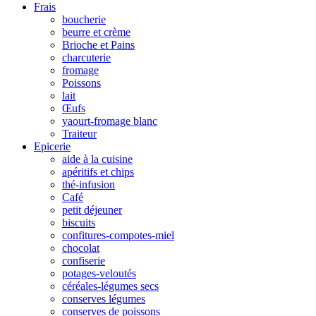
Frais
boucherie
beurre et crème
Brioche et Pains
charcuterie
fromage
Poissons
lait
Œufs
yaourt-fromage blanc
Traiteur
Epicerie
aide à la cuisine
apéritifs et chips
thé-infusion
Café
petit déjeuner
biscuits
confitures-compotes-miel
chocolat
confiserie
potages-veloutés
céréales-légumes secs
conserves légumes
conserves de poissons