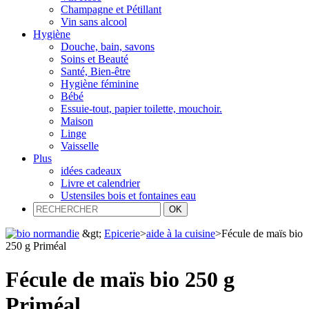
Champagne et Pétillant
Vin sans alcool
Hygiène
Douche, bain, savons
Soins et Beauté
Santé, Bien-être
Hygiène féminine
Bébé
Essuie-tout, papier toilette, mouchoir.
Maison
Linge
Vaisselle
Plus
idées cadeaux
Livre et calendrier
Ustensiles bois et fontaines eau
&gt;
Epicerie
>
aide à la cuisine
>
Fécule de maïs bio
250 g Priméal
Fécule de maïs bio 250 g
Priméal