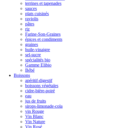
terrines et tapenades
sauces
plats cuisinés
raviolis
pâtes
riz
Farine-Son-Graines
épices et condiments
graines
huile-vinaigre
sel-sucre
spécialités bio
Gamme Elibio
Bébé
Boissons
apéritif-digestif
boissons végétales
cidre-bière-poiré
eau
jus de fruits
sirops-limonade-cola
vin Rouge
Vin Blanc
Vin Nature
Vin Rosé