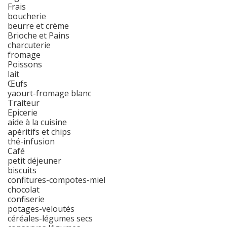
Frais
boucherie
beurre et crème
Brioche et Pains
charcuterie
fromage
Poissons
lait
Œufs
yaourt-fromage blanc
Traiteur
Epicerie
aide à la cuisine
apéritifs et chips
thé-infusion
Café
petit déjeuner
biscuits
confitures-compotes-miel
chocolat
confiserie
potages-veloutés
céréales-légumes secs