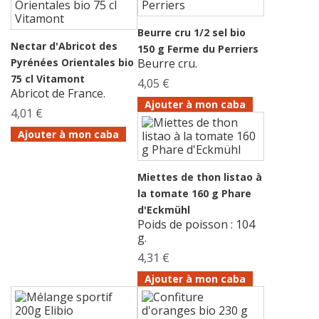
Beurre cru 1/2 sel bio
Nectar d'Abricot des
150 g Ferme du Perriers
Pyrénées Orientales bio
Beurre cru.
75 cl Vitamont
4,05 €
Abricot de France.
Ajouter à mon caba
4,01 €
Ajouter à mon caba
Miettes de thon listao à
la tomate 160 g Phare
d'Eckmühl
Poids de poisson : 104
g.
4,31 €
Ajouter à mon caba