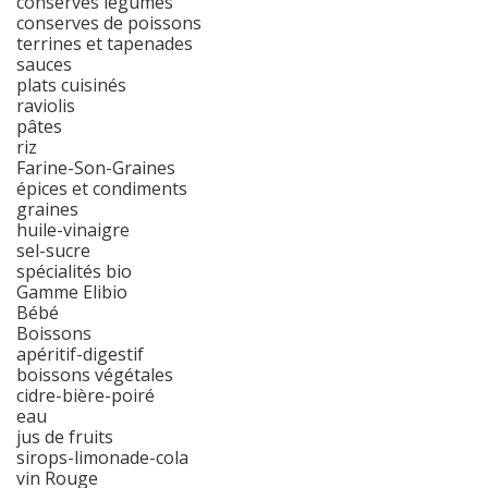
conserves légumes
conserves de poissons
terrines et tapenades
sauces
plats cuisinés
raviolis
pâtes
riz
Farine-Son-Graines
épices et condiments
graines
huile-vinaigre
sel-sucre
spécialités bio
Gamme Elibio
Bébé
Boissons
apéritif-digestif
boissons végétales
cidre-bière-poiré
eau
jus de fruits
sirops-limonade-cola
vin Rouge