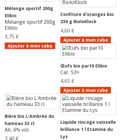
Mélange sportif 200g
Confiture d'oranges bio
Elibio
Mélange sportif 200g
230 g BioloKlock
Elibio
4,60 €
3,75 €
Ajouter à mon caba
Ajouter à mon caba
Œufs bio par10 Elibio
Cal : 53+
4,65 €
Ajouter à mon caba
Bière bio L'Ambrée du
Liquide rincage vaisselle
hameau 33 cl
Alc. 6% vol.
brillance 1 l Etamine du
Lys
3,40 €