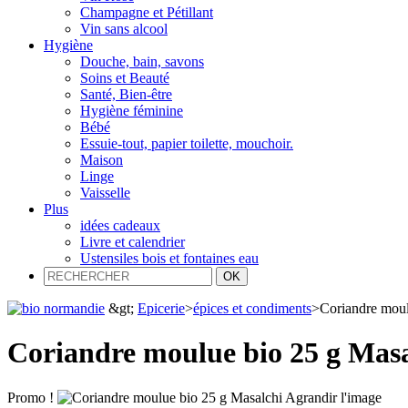
Champagne et Pétillant
Vin sans alcool
Hygiène
Douche, bain, savons
Soins et Beauté
Santé, Bien-être
Hygiène féminine
Bébé
Essuie-tout, papier toilette, mouchoir.
Maison
Linge
Vaisselle
Plus
idées cadeaux
Livre et calendrier
Ustensiles bois et fontaines eau
&gt;
Epicerie
>
épices et condiments
>
Coriandre moul
Coriandre moulue bio 25 g Masa
Promo !
Agrandir l'image