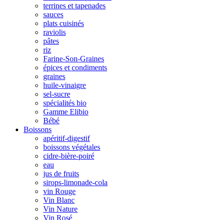
terrines et tapenades
sauces
plats cuisinés
raviolis
pâtes
riz
Farine-Son-Graines
épices et condiments
graines
huile-vinaigre
sel-sucre
spécialités bio
Gamme Elibio
Bébé
Boissons
apéritif-digestif
boissons végétales
cidre-bière-poiré
eau
jus de fruits
sirops-limonade-cola
vin Rouge
Vin Blanc
Vin Nature
Vin Rosé