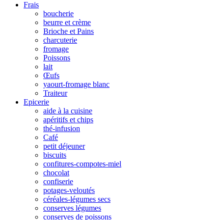
Frais
boucherie
beurre et crème
Brioche et Pains
charcuterie
fromage
Poissons
lait
Œufs
yaourt-fromage blanc
Traiteur
Epicerie
aide à la cuisine
apéritifs et chips
thé-infusion
Café
petit déjeuner
biscuits
confitures-compotes-miel
chocolat
confiserie
potages-veloutés
céréales-légumes secs
conserves légumes
conserves de poissons