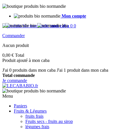
Cookies management panel
Mon compte
mon caba
0
0
Commander
Aucun produit
0,00 €
Total
Produit ajouté à mon caba
J'ai
0
produits dans mon caba
J'ai 1 produit dans mon caba
Total commande
Je commande
Menu
Paniers
Fruits & Légumes
fruits frais
Fruits secs - fruits au sirop
légumes frais