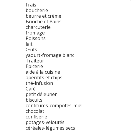
Frais
boucherie
beurre et crème
Brioche et Pains
charcuterie
fromage
Poissons
lait
Œufs
yaourt-fromage blanc
Traiteur
Epicerie
aide à la cuisine
apéritifs et chips
thé-infusion
Café
petit déjeuner
biscuits
confitures-compotes-miel
chocolat
confiserie
potages-veloutés
céréales-légumes secs