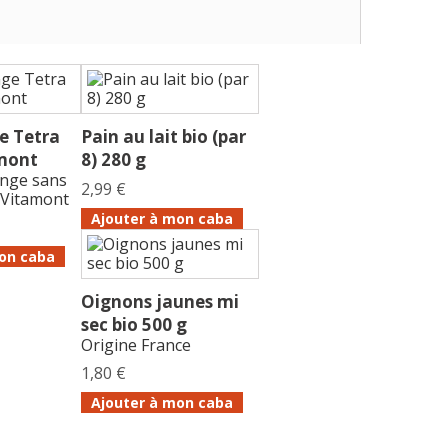
e Tetra
Pain au lait bio (par
amont
8) 280 g
ange sans
2,99 €
 Vitamont
Ajouter à mon caba
on caba
Oignons jaunes mi
sec bio 500 g
Origine France
1,80 €
Ajouter à mon caba