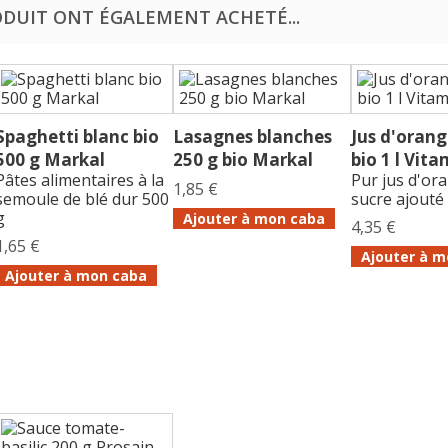
ODUIT ONT ÉGALEMENT ACHETÉ...
Spaghetti blanc bio
Lasagnes blanches
Jus d'orang
500 g Markal
250 g bio Markal
bio 1 l Vit
Pâtes alimentaires à la
Pur jus d'or
1,85 €
semoule de blé dur 500
sucre ajouté
g
Ajouter à mon caba
4,35 €
1,65 €
Ajouter à m
Ajouter à mon caba