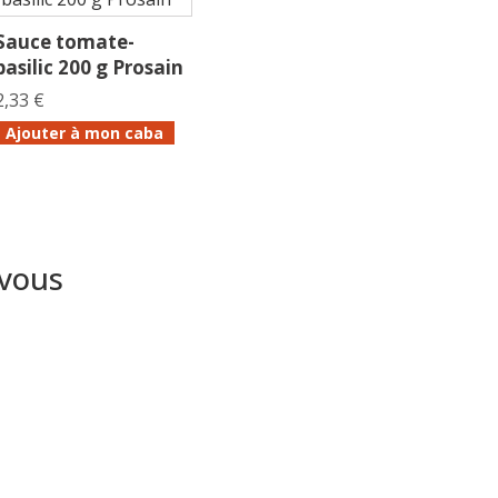
Sauce tomate-
basilic 200 g Prosain
2,33 €
Ajouter à mon caba
 vous