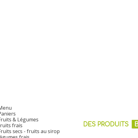
Menu
Paniers
Fruits & Légumes
fruits frais
Fruits secs - fruits au sirop
légumes frais