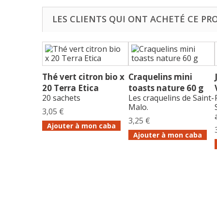
LES CLIENTS QUI ONT ACHETÉ CE PR
Thé vert citron bio x
Craquelins mini
20 Terra Etica
toasts nature 60 g
20 sachets
Les craquelins de Saint-
Malo.
3,05 €
3,25 €
Ajouter à mon caba
Ajouter à mon caba