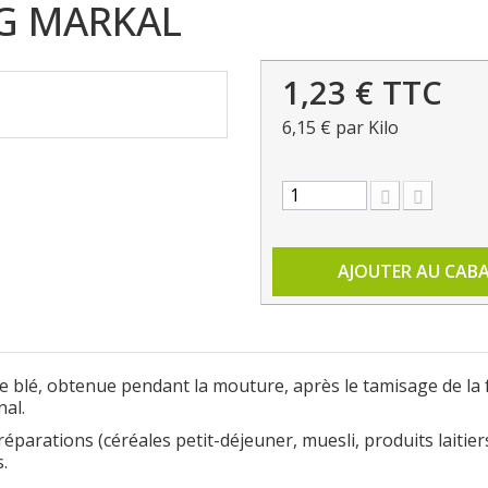
 G MARKAL
1,23 €
TTC
6,15 €
par Kilo
AJOUTER AU CAB
e blé, obtenue pendant la mouture, après le tamisage de la f
nal.
réparations (céréales petit-déjeuner, muesli, produits laitie
.