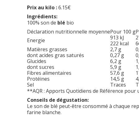
Prix au kilo :
6.15€
Ingrédients:
100% son de
blé
bio
Déclaration nutritionnelle moyenne
Pour 100 g
P
913 kJ
2
Energie
222 kcal
6
Matières grasses
2,7 g
0
dont acides gras saturés
0,27 g
0
Glucides
6,2 g
1
dont sucres
5,9 g
1
Fibres alimentaires
57,6 g
1
Protéines
14,5 g
4
Sel
Traces
T
**AQR : Apports Quotidiens de Référence pour u
Conseils de dégustation:
Le son de blé peut-être consommé à chaque repa
farine blanche.