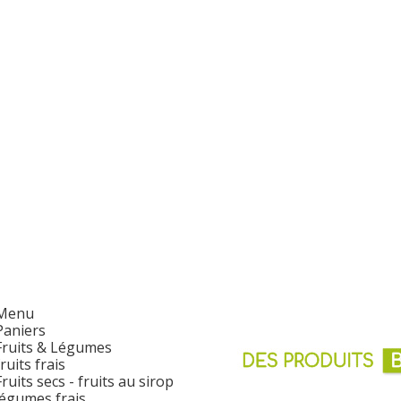
Menu
Paniers
Fruits & Légumes
fruits frais
Fruits secs - fruits au sirop
légumes frais