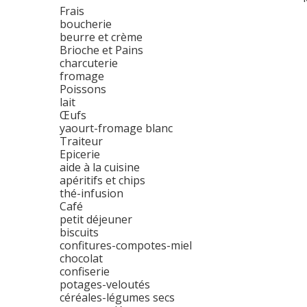
Frais
boucherie
beurre et crème
Brioche et Pains
charcuterie
fromage
Poissons
lait
Œufs
yaourt-fromage blanc
Traiteur
Epicerie
aide à la cuisine
apéritifs et chips
thé-infusion
Café
petit déjeuner
biscuits
confitures-compotes-miel
chocolat
confiserie
potages-veloutés
céréales-légumes secs