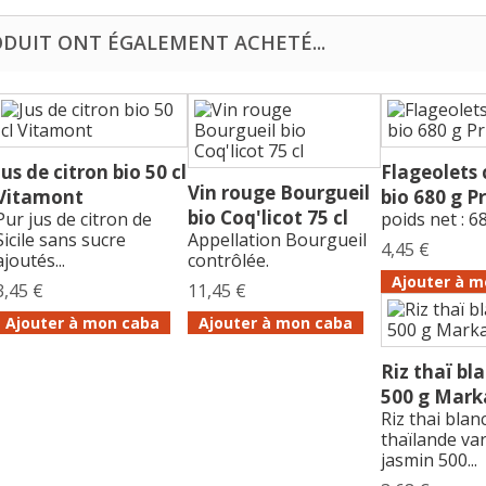
ODUIT ONT ÉGALEMENT ACHETÉ...
Jus de citron bio 50 cl
Flageolets 
Vin rouge Bourgueil
Vitamont
bio 680 g P
bio Coq'licot 75 cl
Pur jus de citron de
poids net : 6
Sicile sans sucre
Appellation Bourgueil
4,45 €
ajoutés...
contrôlée.
Ajouter à m
3,45 €
11,45 €
Ajouter à mon caba
Ajouter à mon caba
Riz thaï bl
500 g Mark
Riz thai blan
thaïlande var
jasmin 500...