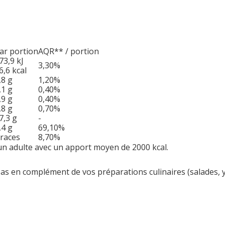
ar portion
AQR** / portion
73,9 kJ
3,30%
6,6 kcal
,8 g
1,20%
,1 g
0,40%
,9 g
0,40%
,8 g
0,70%
7,3 g
-
,4 g
69,10%
races
8,70%
n adulte avec un apport moyen de 2000 kcal.
s en complément de vos préparations culinaires (salades, y