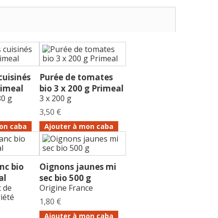
cuisinés
Purée de tomates
rimeal
bio 3 x 200 g Primeal
80 g
3 x 200 g
3,50 €
on caba
Ajouter à mon caba
anc bio
Oignons jaunes mi
al
sec bio 500 g
c de
Origine France
iété
1,80 €
Ajouter à mon caba