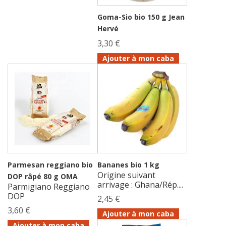
Goma-Sio bio 150 g Jean
Hervé
3,30 €
Ajouter à mon caba
Parmesan reggiano bio
Bananes bio 1 kg
Origine suivant
DOP râpé 80 g OMA
arrivage : Ghana/Rép....
Parmigiano Reggiano
DOP
2,45 €
3,60 €
Ajouter à mon caba
Ajouter à mon caba