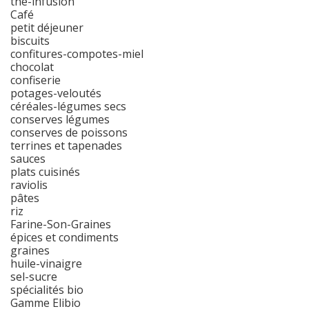
thé-infusion
Café
petit déjeuner
biscuits
confitures-compotes-miel
chocolat
confiserie
potages-veloutés
céréales-légumes secs
conserves légumes
conserves de poissons
terrines et tapenades
sauces
plats cuisinés
raviolis
pâtes
riz
Farine-Son-Graines
épices et condiments
graines
huile-vinaigre
sel-sucre
spécialités bio
Gamme Elibio