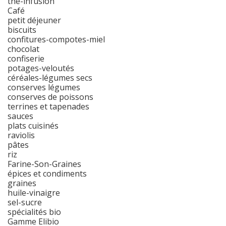
thé-infusion
Café
petit déjeuner
biscuits
confitures-compotes-miel
chocolat
confiserie
potages-veloutés
céréales-légumes secs
conserves légumes
conserves de poissons
terrines et tapenades
sauces
plats cuisinés
raviolis
pâtes
riz
Farine-Son-Graines
épices et condiments
graines
huile-vinaigre
sel-sucre
spécialités bio
Gamme Elibio