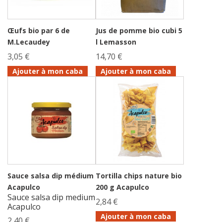
Œufs bio par 6 de
Jus de pomme bio cubi 5
M.Lecaudey
l Lemasson
3,05 €
14,70 €
Ajouter à mon caba
Ajouter à mon caba
Sauce salsa dip médium
Tortilla chips nature bio
Acapulco
200 g Acapulco
Sauce salsa dip medium
2,84 €
Acapulco
Ajouter à mon caba
2,40 €