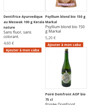
Dentifrice Ayurvedique
Psyllium blond bio 150 g
au Meswak 100 g Kerala
Markal
Psyllium blond bio 150
nature
g Markal
Sans fluor, sans
colorant.
5,20 €
4,60 €
Ajouter à mon caba
Ajouter à mon caba
Poiré Domfront AOP bio
75 cl
Poirée Domfront