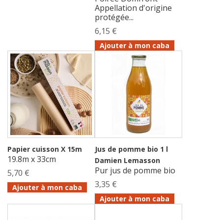
Appellation d'origine
protégée...
6,15 €
Ajouter à mon caba
Papier cuisson X 15m
Jus de pomme bio 1 l
19.8m x 33cm
Damien Lemasson
Pur jus de pomme bio
5,70 €
3,35 €
Ajouter à mon caba
Ajouter à mon caba