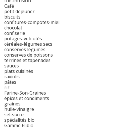
thé-infusion
Café
petit déjeuner
biscuits
confitures-compotes-miel
chocolat
confiserie
potages-veloutés
céréales-légumes secs
conserves légumes
conserves de poissons
terrines et tapenades
sauces
plats cuisinés
raviolis
pâtes
riz
Farine-Son-Graines
épices et condiments
graines
huile-vinaigre
sel-sucre
spécialités bio
Gamme Elibio