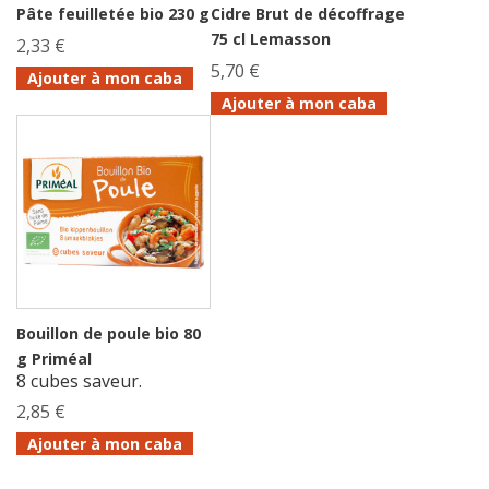
Pâte feuilletée bio 230 g
Cidre Brut de décoffrage
75 cl Lemasson
2,33 €
5,70 €
Ajouter à mon caba
Ajouter à mon caba
Bouillon de poule bio 80
g Priméal
8 cubes saveur.
2,85 €
Ajouter à mon caba