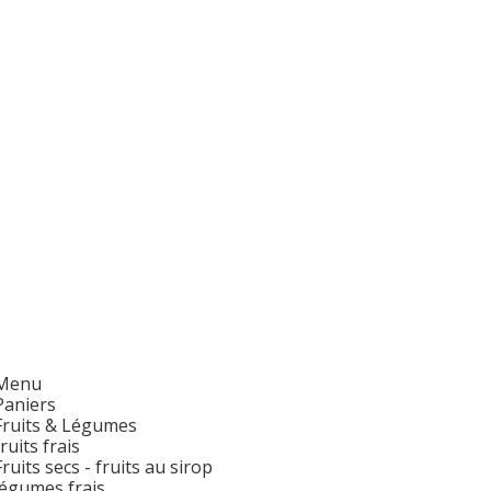
Menu
Paniers
Fruits & Légumes
fruits frais
Fruits secs - fruits au sirop
légumes frais