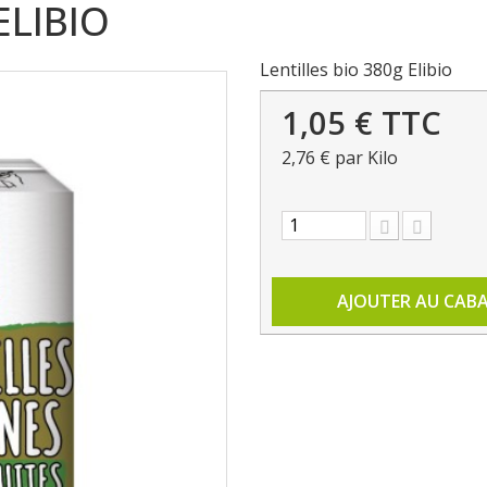
ELIBIO
Lentilles bio 380g Elibio
1,05 €
TTC
2,76 €
par Kilo
AJOUTER AU CAB