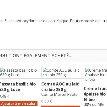
s*, sel, antioxydant: acide ascorbique. Peut contenir des tr
ODUIT ONT ÉGALEMENT ACHETÉ...
Passata basilic bio
Comté AOC au lait
Crème fraî
680 g Luce
cru bio 250 g
épaisse bio 
Comté Marcel Petite
2,45 €
Elibio
6,80 €
Ajouter à mon caba
30% de MG