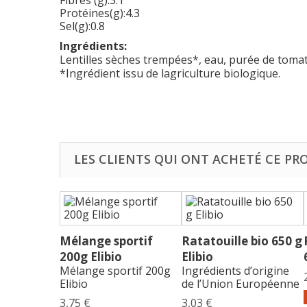
Fibres (g):3.1
Protéines(g):4.3
Sel(g):0.8
Ingrédients:
Lentilles sèches trempées*, eau, purée de tomate
*Ingrédient issu de lagriculture biologique.
LES CLIENTS QUI ONT ACHETÉ CE PR
Mélange sportif
Ratatouille bio 650 g
200g Elibio
Elibio
Mélange sportif 200g
Ingrédients d’origine
Elibio
de l’Union Européenne
3,75 €
3,03 €