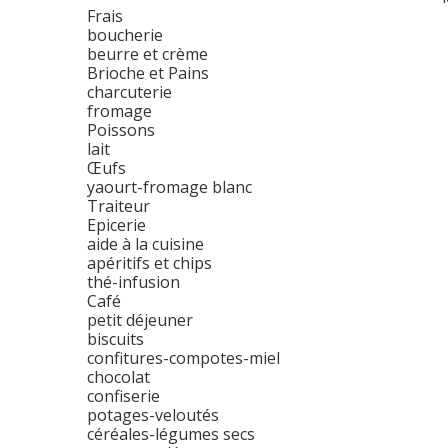
Frais
boucherie
beurre et crème
Brioche et Pains
charcuterie
fromage
Poissons
lait
Œufs
yaourt-fromage blanc
Traiteur
Epicerie
aide à la cuisine
apéritifs et chips
thé-infusion
Café
petit déjeuner
biscuits
confitures-compotes-miel
chocolat
confiserie
potages-veloutés
céréales-légumes secs