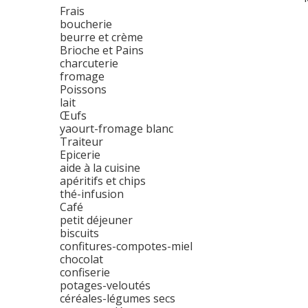
Frais
boucherie
beurre et crème
Brioche et Pains
charcuterie
fromage
Poissons
lait
Œufs
yaourt-fromage blanc
Traiteur
Epicerie
aide à la cuisine
apéritifs et chips
thé-infusion
Café
petit déjeuner
biscuits
confitures-compotes-miel
chocolat
confiserie
potages-veloutés
céréales-légumes secs