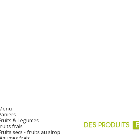
Menu
Paniers
Fruits & Légumes
fruits frais
Fruits secs - fruits au sirop
légumes frais