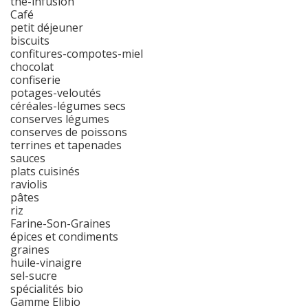
thé-infusion
Café
petit déjeuner
biscuits
confitures-compotes-miel
chocolat
confiserie
potages-veloutés
céréales-légumes secs
conserves légumes
conserves de poissons
terrines et tapenades
sauces
plats cuisinés
raviolis
pâtes
riz
Farine-Son-Graines
épices et condiments
graines
huile-vinaigre
sel-sucre
spécialités bio
Gamme Elibio