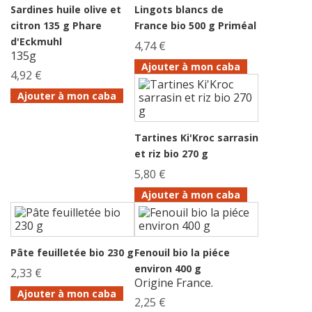
Sardines huile olive et
Lingots blancs de
citron 135 g Phare
France bio 500 g Priméal
d'Eckmuhl
4,74 €
135g
Ajouter à mon caba
4,92 €
Ajouter à mon caba
Tartines Ki'Kroc sarrasin
et riz bio 270 g
5,80 €
Ajouter à mon caba
Pâte feuilletée bio 230 g
Fenouil bio la piéce
environ 400 g
2,33 €
Origine France.
Ajouter à mon caba
2,25 €