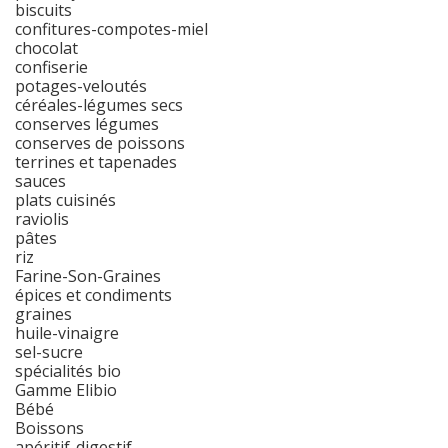
biscuits
confitures-compotes-miel
chocolat
confiserie
potages-veloutés
céréales-légumes secs
conserves légumes
conserves de poissons
terrines et tapenades
sauces
plats cuisinés
raviolis
pâtes
riz
Farine-Son-Graines
épices et condiments
graines
huile-vinaigre
sel-sucre
spécialités bio
Gamme Elibio
Bébé
Boissons
apéritif-digestif