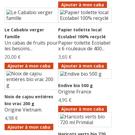
Ajouter à mon caba
Le Cababio verger
Papier toilette local
famille
Ecolabel 100% recyclé
Un cabas de fruits pour
Papier toilette Ecolabel
les besoins...
x 6 rouleaux de 400...
20,00 €
3,65 €
Ajouter à mon caba
Ajouter à mon caba
Endive bio 500 g
Origine France
Noix de cajou entiéres
4,95 €
bio vrac 200 g
Ajouter à mon caba
Origine Vietnam.
4,98 €
Ajouter à mon caba
Haricots verts bio 720