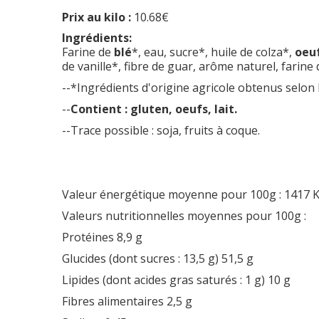
Prix au kilo :
10.68€
Ingrédients:
Farine de
blé
*, eau, sucre*, huile de colza*,
oeu
de vanille*, fibre de guar, arôme naturel, farine
--*Ingrédients d'origine agricole obtenus selon
--
Contient : gluten, oeufs, lait.
--Trace possible : soja, fruits à coque.
Valeur énergétique moyenne pour 100g :
1417 K
Valeurs nutritionnelles moyennes pour 100g :
Protéines
8,9 g
Glucides (dont sucres : 13,5 g)
51,5 g
Lipides (dont acides gras saturés : 1 g)
10 g
Fibres alimentaires
2,5 g