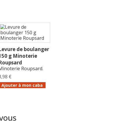
Levure de boulanger
150 g Minoterie
Roupsard
Minoterie Roupsard.
3,98 €
Ajouter à mon caba
 vous