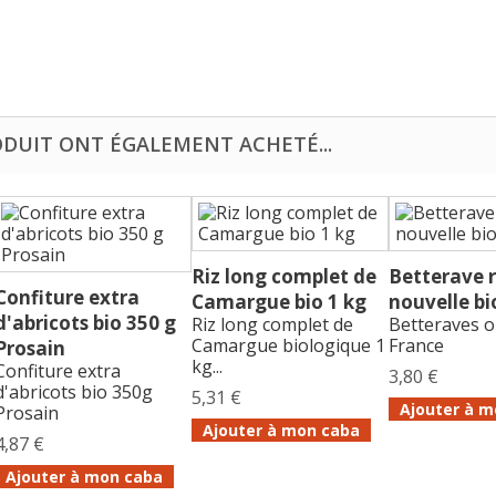
ODUIT ONT ÉGALEMENT ACHETÉ...
Riz long complet de
Betterave 
Confiture extra
Camargue bio 1 kg
nouvelle bi
d'abricots bio 350 g
Riz long complet de
Betteraves o
Camargue biologique 1
France
Prosain
kg...
Confiture extra
3,80 €
d'abricots bio 350g
5,31 €
Ajouter à m
Prosain
Ajouter à mon caba
4,87 €
Ajouter à mon caba