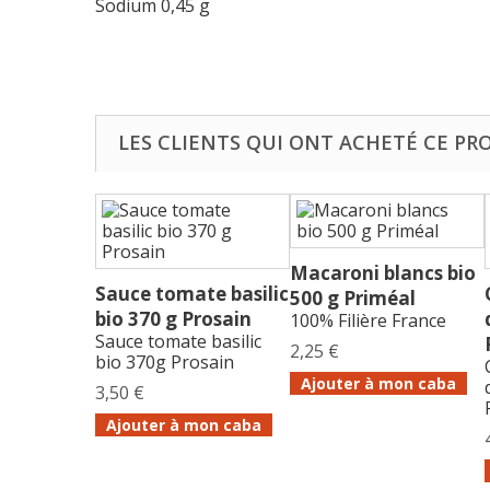
Sodium
0,45 g
LES CLIENTS QUI ONT ACHETÉ CE PR
Macaroni blancs bio
Sauce tomate basilic
500 g Priméal
bio 370 g Prosain
100% Filière France
Sauce tomate basilic
2,25 €
bio 370g Prosain
Ajouter à mon caba
3,50 €
Ajouter à mon caba