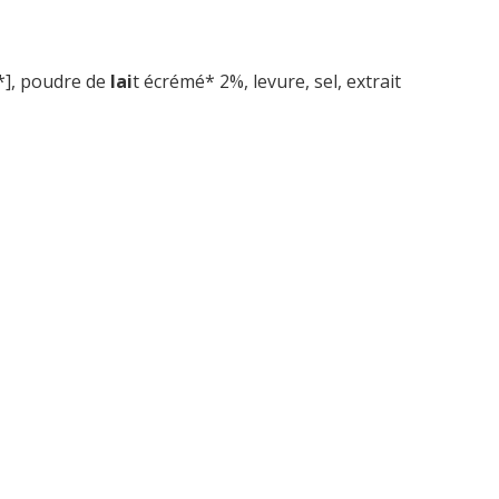
], poudre de
lai
t écrémé* 2%, levure, sel, extrait