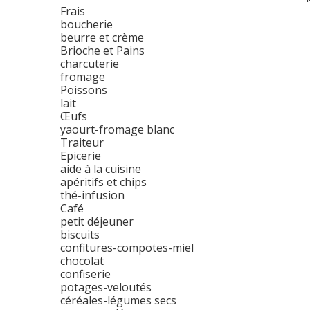
Frais
boucherie
beurre et crème
Brioche et Pains
charcuterie
fromage
Poissons
lait
Œufs
yaourt-fromage blanc
Traiteur
Epicerie
aide à la cuisine
apéritifs et chips
thé-infusion
Café
petit déjeuner
biscuits
confitures-compotes-miel
chocolat
confiserie
potages-veloutés
céréales-légumes secs