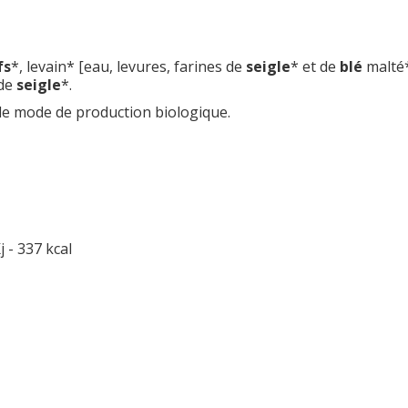
fs
*, levain* [eau, levures, farines de
seigle
* et de
blé
malté*
 de
seigle
*.
 le mode de production biologique.
j - 337 kcal