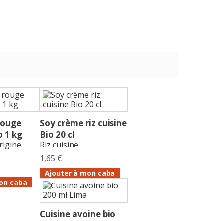
rouge
Soy crème riz cuisine
o 1 kg
Bio 20 cl
rigine
Riz cuisine
1,65 €
Ajouter à mon caba
on caba
Cuisine avoine bio