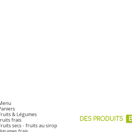
Menu
Paniers
Fruits & Légumes
fruits frais
Fruits secs - fruits au sirop
légumes frais