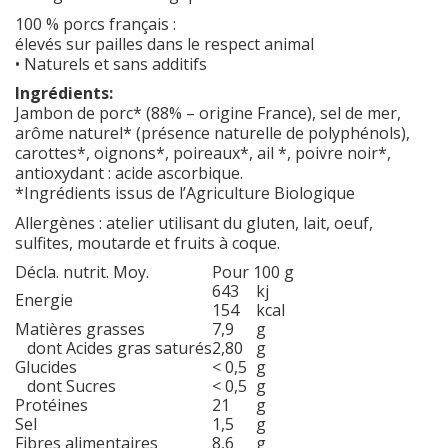
100 % porcs français :
élevés sur pailles dans le respect animal
• Naturels et sans additifs
Ingrédients:
Jambon de porc* (88% – origine France), sel de mer,
arôme naturel* (présence naturelle de polyphénols),
carottes*, oignons*, poireaux*, ail *, poivre noir*,
antioxydant : acide ascorbique.
*Ingrédients issus de l’Agriculture Biologique
Allergènes : atelier utilisant du gluten, lait, oeuf,
sulfites, moutarde et fruits à coque.
Décla. nutrit. Moy.
Pour 100 g
643
kj
Energie
154
kcal
Matières grasses
7,9
g
dont Acides gras saturés
2,80
g
Glucides
< 0,5
g
dont Sucres
< 0,5
g
Protéines
21
g
Sel
1,5
g
Fibres alimentaires
8,6
g