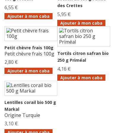
des Crettes
6,55 €
5,95 €
Ajouter à mon caba
Ajouter à mon caba
Petit chèvre frais 100g
Petit chèvre frais 100g
Tortils citron safran bio
250 g Priméal
2,80 €
4,16 €
Ajouter à mon caba
Ajouter à mon caba
Lentilles corail bio 500 g
Markal
Origine Turquie
3,10 €
Ajouter à mon caba