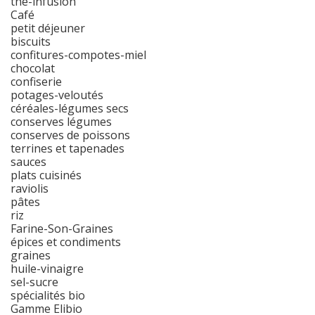
thé-infusion
Café
petit déjeuner
biscuits
confitures-compotes-miel
chocolat
confiserie
potages-veloutés
céréales-légumes secs
conserves légumes
conserves de poissons
terrines et tapenades
sauces
plats cuisinés
raviolis
pâtes
riz
Farine-Son-Graines
épices et condiments
graines
huile-vinaigre
sel-sucre
spécialités bio
Gamme Elibio