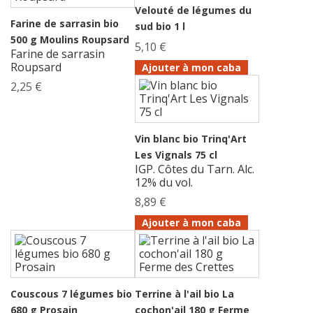
Velouté de légumes du
Farine de sarrasin bio
sud bio 1 l
500 g Moulins Roupsard
5,10 €
Farine de sarrasin
Roupsard
Ajouter à mon caba
2,25 €
Vin blanc bio Trinq'Art
Les Vignals 75 cl
IGP. Côtes du Tarn. Alc.
12% du vol.
8,89 €
Ajouter à mon caba
Couscous 7 légumes bio
Terrine à l'ail bio La
680 g Prosain
cochon'ail 180 g Ferme