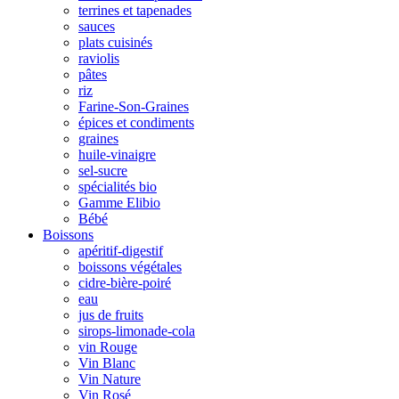
terrines et tapenades
sauces
plats cuisinés
raviolis
pâtes
riz
Farine-Son-Graines
épices et condiments
graines
huile-vinaigre
sel-sucre
spécialités bio
Gamme Elibio
Bébé
Boissons
apéritif-digestif
boissons végétales
cidre-bière-poiré
eau
jus de fruits
sirops-limonade-cola
vin Rouge
Vin Blanc
Vin Nature
Vin Rosé