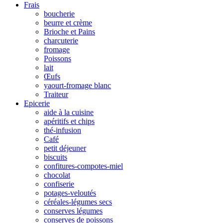
Frais
boucherie
beurre et crème
Brioche et Pains
charcuterie
fromage
Poissons
lait
Œufs
yaourt-fromage blanc
Traiteur
Epicerie
aide à la cuisine
apéritifs et chips
thé-infusion
Café
petit déjeuner
biscuits
confitures-compotes-miel
chocolat
confiserie
potages-veloutés
céréales-légumes secs
conserves légumes
conserves de poissons