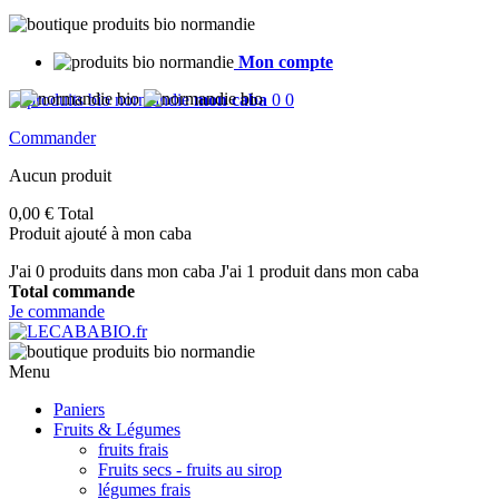
Mon compte
mon caba
0
0
Commander
Aucun produit
0,00 €
Total
Produit ajouté à mon caba
J'ai
0
produits dans mon caba
J'ai 1 produit dans mon caba
Total commande
Je commande
Menu
Paniers
Fruits & Légumes
fruits frais
Fruits secs - fruits au sirop
légumes frais