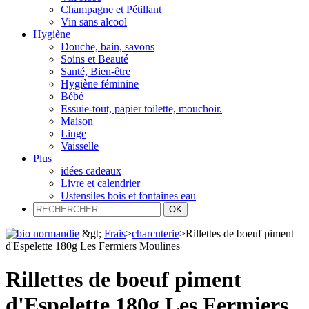
Champagne et Pétillant
Vin sans alcool
Hygiène
Douche, bain, savons
Soins et Beauté
Santé, Bien-être
Hygiène féminine
Bébé
Essuie-tout, papier toilette, mouchoir.
Maison
Linge
Vaisselle
Plus
idées cadeaux
Livre et calendrier
Ustensiles bois et fontaines eau
&gt;
Frais
>
charcuterie
>
Rillettes de boeuf piment
d'Espelette 180g Les Fermiers Moulines
Rillettes de boeuf piment
d'Espelette 180g Les Fermiers