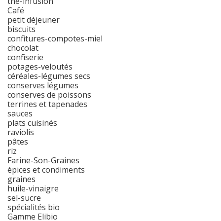
thé-infusion
Café
petit déjeuner
biscuits
confitures-compotes-miel
chocolat
confiserie
potages-veloutés
céréales-légumes secs
conserves légumes
conserves de poissons
terrines et tapenades
sauces
plats cuisinés
raviolis
pâtes
riz
Farine-Son-Graines
épices et condiments
graines
huile-vinaigre
sel-sucre
spécialités bio
Gamme Elibio