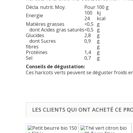
Décla. nutrit. Moy.
Pour 100 g
100
kj
Energie
24
kcal
Matières grasses
<0,5
g
dont Acides gras saturés
<0,5
g
Glucides
2,8
g
dont Sucres
0,9
g
fibres
g
Protéines
1,4
g
Sel
0,7
g
Conseils de dégustation:
Ces haricots verts peuvent se déguster froids e
LES CLIENTS QUI ONT ACHETÉ CE PR