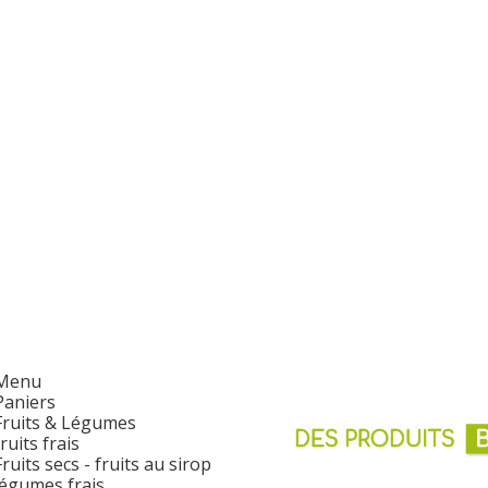
Menu
Paniers
Fruits & Légumes
fruits frais
Fruits secs - fruits au sirop
légumes frais