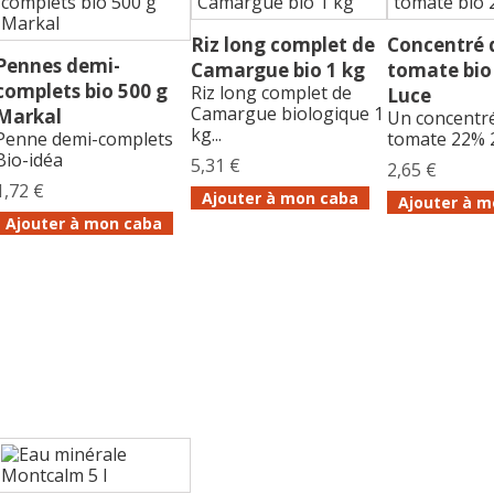
Riz long complet de
Concentré 
Pennes demi-
Camargue bio 1 kg
tomate bio
complets bio 500 g
Riz long complet de
Luce
Camargue biologique 1
Markal
Un concentr
kg...
Penne demi-complets
tomate 22% 
Bio-idéa
5,31 €
2,65 €
1,72 €
Ajouter à mon caba
Ajouter à m
Ajouter à mon caba