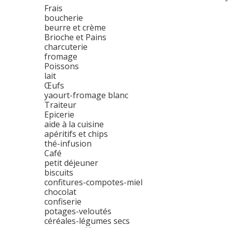
Frais
boucherie
beurre et crème
Brioche et Pains
charcuterie
fromage
Poissons
lait
Œufs
yaourt-fromage blanc
Traiteur
Epicerie
aide à la cuisine
apéritifs et chips
thé-infusion
Café
petit déjeuner
biscuits
confitures-compotes-miel
chocolat
confiserie
potages-veloutés
céréales-légumes secs