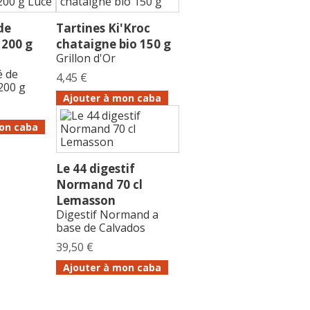
de
Tartines Ki'Kroc
 200 g
chataigne bio 150 g
Grillon d'Or
é de
4,45 €
200 g
Ajouter à mon caba
on caba
Le 44 digestif
Normand 70 cl
Lemasson
Digestif Normand a
base de Calvados
39,50 €
Ajouter à mon caba