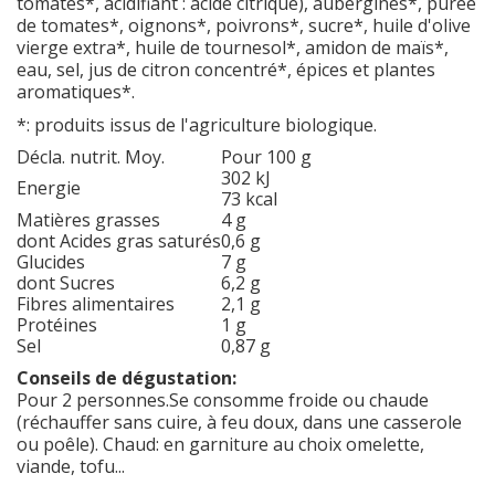
tomates*, acidifiant : acide citrique), aubergines*, purée
de tomates*, oignons*, poivrons*, sucre*, huile d'olive
vierge extra*, huile de tournesol*, amidon de maïs*,
eau, sel, jus de citron concentré*, épices et plantes
aromatiques*.
*: produits issus de l'agriculture biologique.
Décla. nutrit. Moy.
Pour 100 g
302 kJ
Energie
73 kcal
Matières grasses
4 g
dont Acides gras saturés
0,6 g
Glucides
7 g
dont Sucres
6,2 g
Fibres alimentaires
2,1 g
Protéines
1 g
Sel
0,87 g
Conseils de dégustation:
Pour 2 personnes.Se consomme froide ou chaude
(réchauffer sans cuire, à feu doux, dans une casserole
ou poêle). Chaud: en garniture au choix omelette,
viande, tofu...