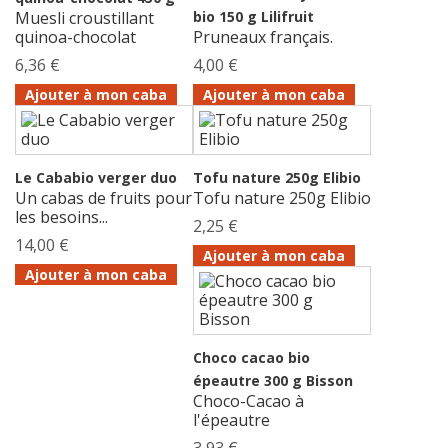
Muesli croustillant
bio 150 g Lilifruit
quinoa-chocolat
Pruneaux français.
6,36 €
4,00 €
Ajouter à mon caba
Ajouter à mon caba
Le Cababio verger duo
Tofu nature 250g Elibio
Un cabas de fruits pour
Tofu nature 250g Elibio
les besoins...
2,25 €
14,00 €
Ajouter à mon caba
Ajouter à mon caba
Choco cacao bio
épeautre 300 g Bisson
Choco-Cacao à
l'épeautre
3,93 €