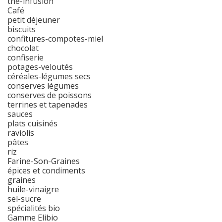
thé-infusion
Café
petit déjeuner
biscuits
confitures-compotes-miel
chocolat
confiserie
potages-veloutés
céréales-légumes secs
conserves légumes
conserves de poissons
terrines et tapenades
sauces
plats cuisinés
raviolis
pâtes
riz
Farine-Son-Graines
épices et condiments
graines
huile-vinaigre
sel-sucre
spécialités bio
Gamme Elibio