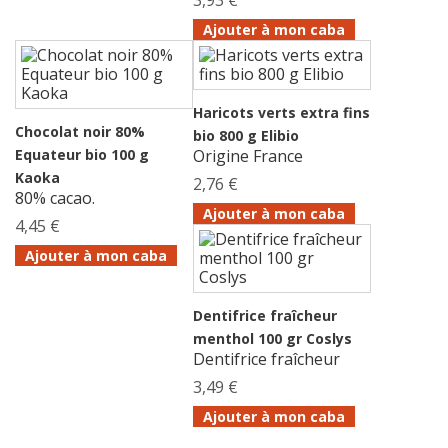
Ajouter à mon caba
Haricots verts extra fins
Chocolat noir 80%
bio 800 g Elibio
Equateur bio 100 g
Origine France
Kaoka
2,76 €
80% cacao.
Ajouter à mon caba
4,45 €
Ajouter à mon caba
Dentifrice fraîcheur
menthol 100 gr Coslys
Dentifrice fraîcheur
3,49 €
Ajouter à mon caba