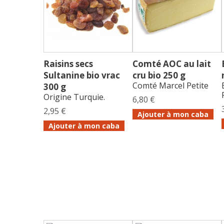
Raisins secs
Comté AOC au lait
Sultanine bio vrac
cru bio 250 g
Comté Marcel Petite
300 g
Origine Turquie.
6,80 €
2,95 €
Ajouter à mon caba
Ajouter à mon caba