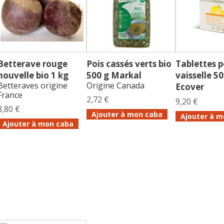
Betterave rouge
Pois cassés verts bio
Tablettes p
nouvelle bio 1 kg
500 g Markal
vaisselle 50
Betteraves origine
Origine Canada
Ecover
France
2,72 €
9,20 €
3,80 €
Ajouter à mon caba
Ajouter à m
Ajouter à mon caba