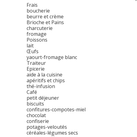
Frais
boucherie
beurre et crème
Brioche et Pains
charcuterie
fromage
Poissons
lait
Œufs
yaourt-fromage blanc
Traiteur
Epicerie
aide à la cuisine
apéritifs et chips
thé-infusion
Café
petit déjeuner
biscuits
confitures-compotes-miel
chocolat
confiserie
potages-veloutés
céréales-légumes secs