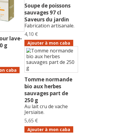
Soupe de poissons
sauvages 97 cl
Saveurs du jardin
Fabrication artisanale.
4,10 €
our lave-
Ajouter à mon caba
0 g
on caba
Tomme normande
bio aux herbes
sauvages part de
250 g
Au lait cru de vache
Jersiaise.
5,65 €
Ajouter à mon caba