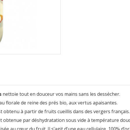
s
nettoie tout en douceur vos mains sans les dessécher.
au florale de reine des prés bio, aux vertus apaisantes.
 obtenu à partir de fruits cueillis dans des vergers français.
t obtenue par déshydratation sous vide à température dou
sée au cœur du fruit. Il s’agit d’une eau cellulaire, 100% d’o