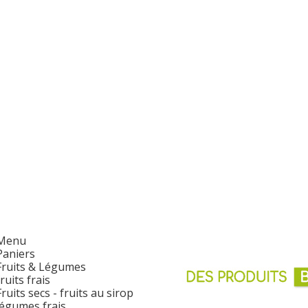
Menu
Paniers
Fruits & Légumes
fruits frais
Fruits secs - fruits au sirop
légumes frais