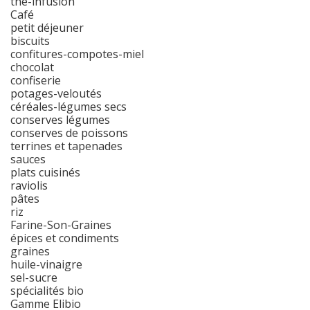
thé-infusion
Café
petit déjeuner
biscuits
confitures-compotes-miel
chocolat
confiserie
potages-veloutés
céréales-légumes secs
conserves légumes
conserves de poissons
terrines et tapenades
sauces
plats cuisinés
raviolis
pâtes
riz
Farine-Son-Graines
épices et condiments
graines
huile-vinaigre
sel-sucre
spécialités bio
Gamme Elibio