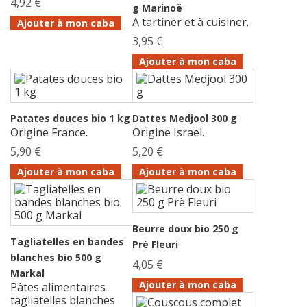
4,92 €
g Marinoë
A tartiner et à cuisiner.
Ajouter à mon caba
3,95 €
Ajouter à mon caba
Patates douces bio 1 kg
Dattes Medjool 300 g
Origine France.
Origine Israël.
5,90 €
5,20 €
Ajouter à mon caba
Ajouter à mon caba
Beurre doux bio 250 g
Tagliatelles en bandes
Prè Fleuri
blanches bio 500 g
4,05 €
Markal
Ajouter à mon caba
Pâtes alimentaires
tagliatelles blanches