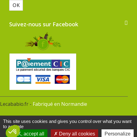
OK
Suivez-nous sur Facebook
Lecababio.fr -
Fabriqué en Normandie
This site uses cookies and gives you control over what you want
to activate
OK, accept all
Deny all cookies
Personalize