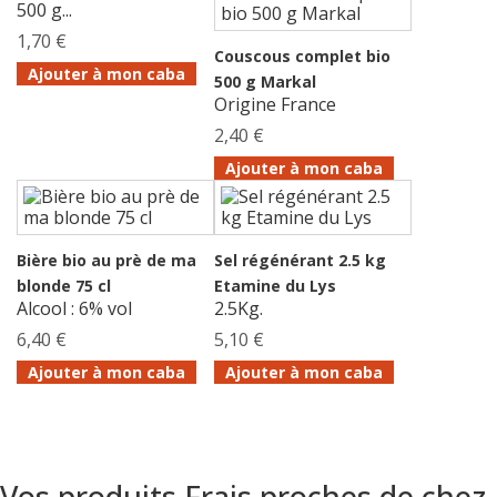
500 g...
1,70 €
Couscous complet bio
Ajouter à mon caba
500 g Markal
Origine France
2,40 €
Ajouter à mon caba
Bière bio au prè de ma
Sel régénérant 2.5 kg
blonde 75 cl
Etamine du Lys
Alcool : 6% vol
2.5Kg.
6,40 €
5,10 €
Ajouter à mon caba
Ajouter à mon caba
Vos produits Frais proches de chez