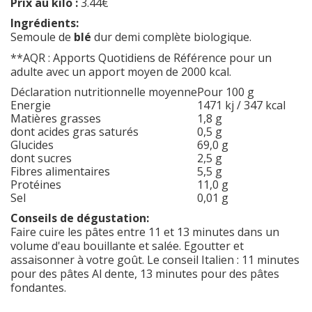
Prix au kilo :
3.44€
Ingrédients:
Semoule de
blé
dur demi complète biologique.
**AQR : Apports Quotidiens de Référence pour un
adulte avec un apport moyen de 2000 kcal.
Déclaration nutritionnelle moyenne
Pour 100 g
Energie
1471 kj / 347 kcal
Matières grasses
1,8 g
dont acides gras saturés
0,5 g
Glucides
69,0 g
dont sucres
2,5 g
Fibres alimentaires
5,5 g
Protéines
11,0 g
Sel
0,01 g
Conseils de dégustation:
Faire cuire les pâtes entre 11 et 13 minutes dans un
volume d'eau bouillante et salée. Egoutter et
assaisonner à votre goût. Le conseil Italien : 11 minutes
pour des pâtes Al dente, 13 minutes pour des pâtes
fondantes.