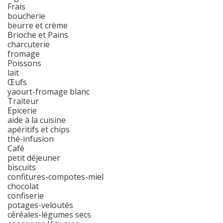
Frais
boucherie
beurre et crème
Brioche et Pains
charcuterie
fromage
Poissons
lait
Œufs
yaourt-fromage blanc
Traiteur
Epicerie
aide à la cuisine
apéritifs et chips
thé-infusion
Café
petit déjeuner
biscuits
confitures-compotes-miel
chocolat
confiserie
potages-veloutés
céréales-légumes secs