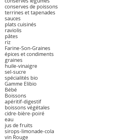
conserves légumes
conserves de poissons
terrines et tapenades
sauces
plats cuisinés
raviolis
pâtes
riz
Farine-Son-Graines
épices et condiments
graines
huile-vinaigre
sel-sucre
spécialités bio
Gamme Elibio
Bébé
Boissons
apéritif-digestif
boissons végétales
cidre-bière-poiré
eau
jus de fruits
sirops-limonade-cola
vin Rouge